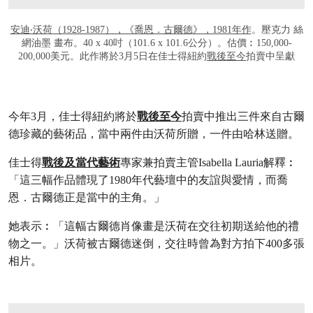
安迪‧沃荷（1928-1987），《喬恩．古爾德》，1981年作
。壓克力 絲
網油墨 畫布。40 x 40吋（101.6 x 101.6公分）。估價︰150,000-
200,000美元。此作將於3月5日在佳士得紐約
戰後至今
拍賣中呈獻
今年3月，佳士得紐約將於
戰後至今
拍賣中推出三件來自古爾
德珍藏的藝術品，當中兩件由沃荷所贈，一件由哈林送贈。
佳士得
戰後及當代藝術
專家兼拍賣主管Isabella Lauria解釋︰
「這三幅作品體現了1980年代藝壇中的友誼與愛情，而喬
恩．古爾德正是當中的主角。」
她表示︰「這幅古爾德肖像畫是沃荷在交往初期送給他的禮
物之一。」沃荷被古爾德迷倒，交往時曾為對方拍下400多張
相片。