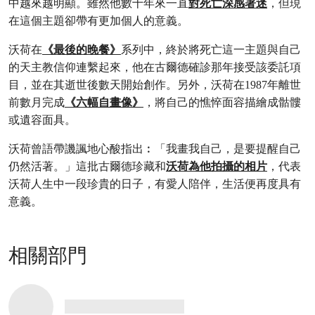
中越來越明顯。雖然他數十年來一直
對死亡深感著迷
，但現
在這個主題卻帶有更加個人的意義。
沃荷在
《最後的晚餐》
系列中，終於將死亡這一主題與自己
的天主教信仰連繫起來，他在古爾德確診那年接受該委託項
目，並在其逝世後數天開始創作。另外，沃荷在1987年離世
前數月完成
《六幅自畫像》
，將自己的憔悴面容描繪成骷髏
或遺容面具。
沃荷曾語帶譏諷地心酸指出︰「我畫我自己，是要提醒自己
仍然活著。」這批古爾德珍藏和
沃荷為他拍攝的相片
，代表
沃荷人生中一段珍貴的日子，有愛人陪伴，生活便再度具有
意義。
相關部門