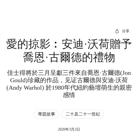
分享
愛的掠影︰安迪·沃荷贈予
喬恩·古爾德的禮物
佳士得將於三月呈獻三件來自喬恩·古爾德(Jon
Gould)珍藏的作品，见证古爾德與安迪‧沃荷
(Andy Warhol) 於1980年代紐約藝壇萌生的親密
感情
專題故事
二十及二十一世紀
2020年3月2日