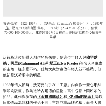
安迪‧沃荷（1928-1987），《糖果盒（Lamston’s 85美分）》，1983年
作
。壓克力 絲網油墨 畫布。10 x 8吋（25.4 x 20.3公分）。估價︰
70,000-100,000美元。此作將於3月5日在佳士得紐約
戰後至今
拍賣中
呈獻
沃荷為這位新戀人創作的肖像畫，使這位年輕人與
穆罕默
德．阿里(Muhammad Ali)
和
貓王(Elvis Presley)
等名人肖像畫
的主角一樣永垂不朽。雖然大家對這位年輕人並不熟悉，但
他卻是沃荷眼中的明星。
1983年情人節時，沃荷要助手在「工廠」內創作一些心形絲
網印刷版畫，作為送給古爾德的禮物，當中包括上圖所示的
拍品。此作與沃荷的
《金寶湯罐頭》
和
《Brillo肥皂盒》
等以
日常物品為題材的作品不同，主題並非品牌名稱，而是大膽