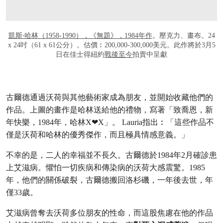
凱斯‧哈林（1958-1990），《無題》，1984年作
。壓克力、畫布。24
x 24吋（61 x 61公分）。估價︰200,000-300,000美元。此作將於3月5
日在佳士得紐約
戰後至今
拍賣中呈獻
古爾德通過沃荷與其他藝術家成為朋友，並開始收藏他們的
作品。上圖的畫作是哈林送給他的禮物，寫著「致喬恩，新
年快樂，1984年，哈林X❤X」。 Lauria指出︰「這些作品不
僅是沃荷和哈林的優秀傑作，而且極具情感意義。」
不幸的是，二人的幸福並不長久。古爾德於1984年2月確診患
上艾滋病。懼怕一切疾病和傳染病的沃荷大感震驚。1985
年，他們的關係破裂，古爾德搬回洛杉磯，一年後去世，年
僅33歲。
艾滋病曾奪去沃荷多位朋友的性命，而這股焦慮在他的作品