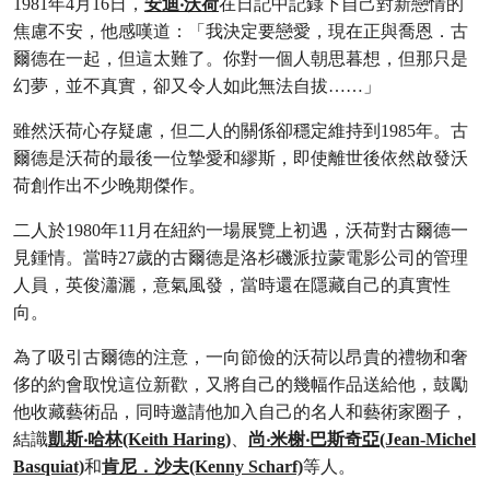
1981年4月16日，
安迪‧沃荷
在日記中記錄下自己對新戀情的
焦慮不安，他感嘆道：「我決定要戀愛，現在正與喬恩．古
爾德在一起，但這太難了。你對一個人朝思暮想，但那只是
幻夢，並不真實，卻又令人如此無法自拔……」
雖然沃荷心存疑慮，但二人的關係卻穩定維持到1985年。古
爾德是沃荷的最後一位摯愛和繆斯，即使離世後依然啟發沃
荷創作出不少晚期傑作。
二人於1980年11月在紐約一場展覽上初遇，沃荷對古爾德一
見鍾情。當時27歲的古爾德是洛杉磯派拉蒙電影公司的管理
人員，英俊瀟灑，意氣風發，當時還在隱藏自己的真實性
向。
為了吸引古爾德的注意，一向節儉的沃荷以昂貴的禮物和奢
侈的約會取悅這位新歡，又將自己的幾幅作品送給他，鼓勵
他收藏藝術品，同時邀請他加入自己的名人和藝術家圈子，
結識
凱斯‧哈林(Keith Haring)
、
尚‧米榭‧巴斯奇亞(Jean-Michel
Basquiat)
和
肯尼．沙夫(Kenny Scharf)
等人。