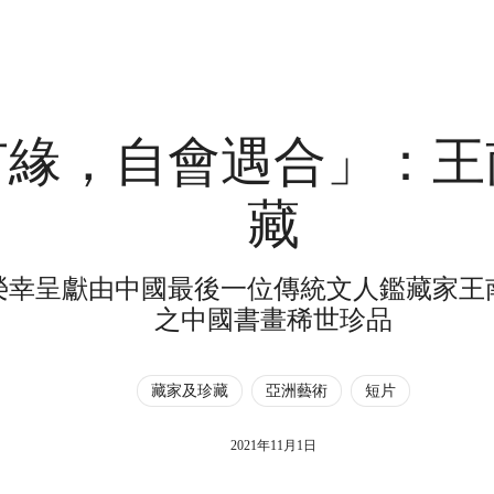
有緣，自會遇合」：王
藏
榮幸呈獻由中國最後一位傳統文人鑑藏家王
之中國書畫稀世珍品
藏家及珍藏
亞洲藝術
短片
2021年11月1日