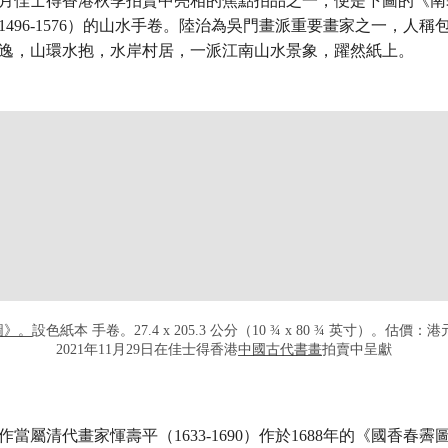
月佳士得香港秋季拍賣中亮相的焦點拍品之一，便是下圖的《南
1496-1576）的山水手卷。陸治為吳門畫派重要畫家之一，人稱
逸，山環水抱，水岸村居，一派江南山水景象，躍然紙上。
打开链接 HTTPS://WWW.CHRISTIE
皋圖》。
設色紙本 手卷。27.4 x 205.3 公分（10 ¾ x 80 ¾ 英寸）。估價：港元 5
2021年11月29日在佳士得香港
中國古代書畫
拍賣中呈獻
當屬清代畫家惲壽平（1633-1690）作於1688年的《國香春