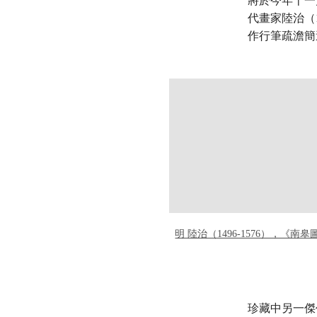
將於今年十一
代畫家陸治（
作行筆疏澹簡
明 陸治（1496-1576），《南
珍藏中另一傑作