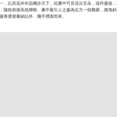
一，以其花卉作品獨步天下。此畫中可見花分五朵，或作盛放，
，隨枝前後高低輝映。畫中最引人之處為左方一枝魏紫，搖曳斜
凝香透發畫絹以外，幾乎撲面而來。