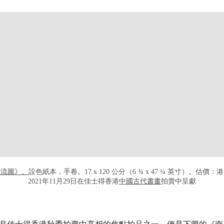
打开链接 HTTPS://WWW.CHRISTIES
木清流圖》。
設色紙本，手卷。17 x 120 公分（6 ¾ x 47 ¼ 英寸）。估價：港元1,
2021年11月29日在佳士得香港
中國古代書畫
拍賣中呈獻