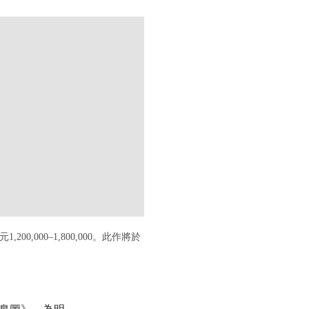
.COM/LOT/LOT-6345994?LDP_BREADCRUMB=BACK&INTOBJECTID
200,000–1,800,000。此作將於