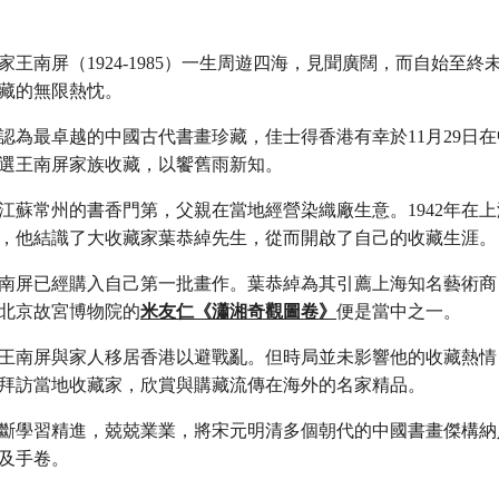
家王南屏（1924-1985）一生周遊四海，見聞廣闊，而自始至終
藏的無限熱忱。
認為最卓越的中國古代書畫珍藏，佳士得香港有幸於11月29日
選王南屏家族收藏，以饗舊雨新知。
江蘇常州的書香門第，父親在當地經營染織廠生意。1942年在
，他結識了大收藏家葉恭綽先生，從而開啟了自己的收藏生涯。
南屏已經購入自己第一批畫作。葉恭綽為其引薦上海知名藝術商
北京故宮博物院的
米友仁《瀟湘奇觀圖卷》
便是當中之一。
末，王南屏與家人移居香港以避戰亂。但時局並未影響他的收藏熱
拜訪當地收藏家，欣賞與購藏流傳在海外的名家精品。
斷學習精進，兢兢業業，將宋元明清多個朝代的中國書畫傑構納
及手卷。