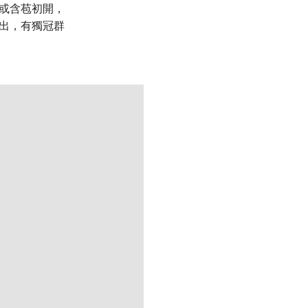
或含苞初開，
出，有獨冠群