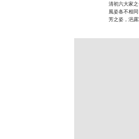
清初六大家之
風姿各不相同
芳之姿，浥露