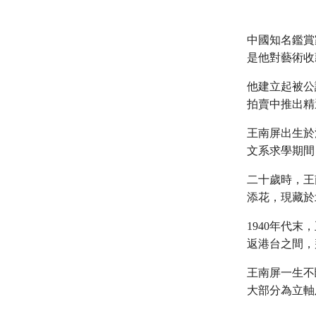
中國知名鑑賞
是他對藝術收
他建立起被公
拍賣中推出精
王南屏出生於
文系求學期間
二十歲時，王
添花，現藏於
1940年代
返港台之間，
王南屏一生不
大部分為立軸