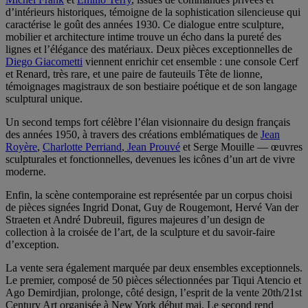
d’intérieurs historiques, témoigne de la sophistication silencieuse qui
caractérise le goût des années 1930. Ce dialogue entre sculpture,
mobilier et architecture intime trouve un écho dans la pureté des
lignes et l’élégance des matériaux. Deux pièces exceptionnelles de
Diego Giacometti
viennent enrichir cet ensemble : une console Cerf
et Renard, très rare, et une paire de fauteuils Tête de lionne,
témoignages magistraux de son bestiaire poétique et de son langage
sculptural unique.
Un second temps fort célèbre l’élan visionnaire du design français
des années 1950, à travers des créations emblématiques de
Jean
Royère
,
Charlotte Perriand
,
Jean Prouvé
et Serge Mouille — œuvres
sculpturales et fonctionnelles, devenues les icônes d’un art de vivre
moderne.
Enfin, la scène contemporaine est représentée par un corpus choisi
de pièces signées Ingrid Donat, Guy de Rougemont, Hervé Van der
Straeten et André Dubreuil, figures majeures d’un design de
collection à la croisée de l’art, de la sculpture et du savoir-faire
d’exception.
La vente sera également marquée par deux ensembles exceptionnels.
Le premier, composé de 50 pièces sélectionnées par Tiqui Atencio et
Ago Demirdjian, prolonge, côté design, l’esprit de la vente 20th/21st
Century Art organisée à New York début mai. Le second rend