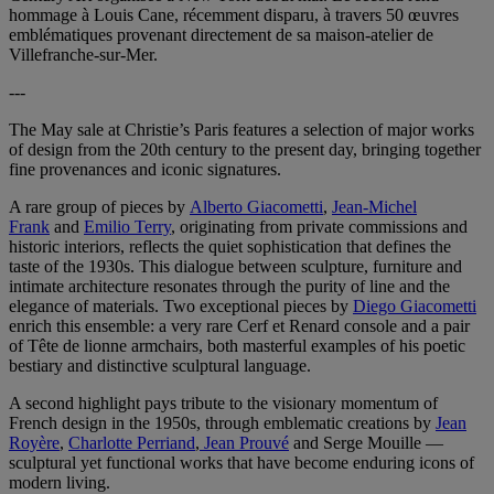
hommage à Louis Cane, récemment disparu, à travers 50 œuvres
emblématiques provenant directement de sa maison-atelier de
Villefranche-sur-Mer.
---
The May sale at Christie’s Paris features a selection of major works
of design from the 20th century to the present day, bringing together
fine provenances and iconic signatures.
A rare group of pieces by
Alberto Giacometti
,
Jean-Michel
Frank
and
Emilio Terry
, originating from private commissions and
historic interiors, reflects the quiet sophistication that defines the
taste of the 1930s. This dialogue between sculpture, furniture and
intimate architecture resonates through the purity of line and the
elegance of materials. Two exceptional pieces by
Diego Giacometti
enrich this ensemble: a very rare Cerf et Renard console and a pair
of Tête de lionne armchairs, both masterful examples of his poetic
bestiary and distinctive sculptural language.
A second highlight pays tribute to the visionary momentum of
French design in the 1950s, through emblematic creations by
Jean
Royère
,
Charlotte Perriand
,
Jean Prouvé
and Serge Mouille —
sculptural yet functional works that have become enduring icons of
modern living.