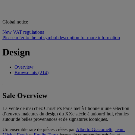
Global notice
New VAT regulations
Please refer to the lot symbol description for more information
Design
Overview
Browse lots (214)
Sale Overview
La vente de mai chez Christie’s Paris met à l’honneur une sélection
d’œuvres majeures du design du XXe siècle à aujourd’hui, réunies
autour de belles provenances et de signatures iconiques.
Un ensemble rare de pièces créées par
Alberto Giacometti
,
Jean-
Michel Frank
et
Emilio Terry
, issues de commandes privées et