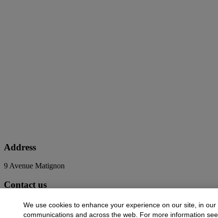
Address
9 Avenue Matignon
Contact us
+33 (0) 1 40 76 85 85
clientservicesparis@christies.com
We use cookies to enhance your experience on our site, in our
communications and across the web. For more information se