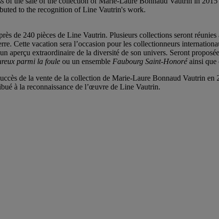
ess of the sale of the collection of Marie-Laure Bonnaud Vautrin in 2015 
buted to the recognition of Line Vautrin's work.
ès de 240 pièces de Line Vautrin. Plusieurs collections seront réunies afin 
verre. Cette vacation sera l’occasion pour les collectionneurs internation
 un aperçu extraordinaire de la diversité de son univers. Seront propos
reux parmi la foule
ou un ensemble
Faubourg Saint-Honoré
ainsi que
 succès de la vente de la collection de Marie-Laure Bonnaud Vautrin en 
ibué à la reconnaissance de l’œuvre de Line Vautrin.