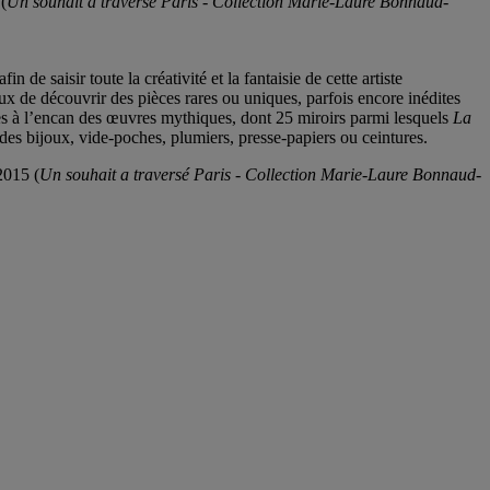
(
Un souhait a traversé Paris - Collection Marie-Laure Bonnaud-
de saisir toute la créativité et la fantaisie de cette artiste
aux de découvrir des pièces rares ou uniques, parfois encore inédites
ées à l’encan des œuvres mythiques, dont 25 miroirs parmi lesquels
La
 des bijoux, vide-poches, plumiers, presse-papiers ou ceintures.
2015 (
Un souhait a traversé Paris - Collection Marie-Laure Bonnaud-