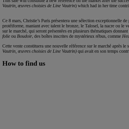
This sale will constitute a new reference on the market after the succ
Vautrin, œuvres choisies de Line Vautrin
) which had in her time contri
Ce 8 mars, Christie’s Paris présentera une sélection exceptionnelle de pr
protéiforme, maniant avec talent le bronze, le Talosel, la nacre ou le 
sur le marché, qui seront présentées en plusieurs thématiques donnant
folie
ou
Boudoir
, des boîtes inscrites de mystérieux rébus, comme
Heu
Cette vente constituera une nouvelle référence sur le marché après le
Vautrin, œuvres choisies de Line Vautrin)
qui avait en son temps contr
How to find us