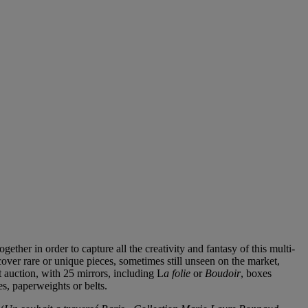
ether in order to capture all the creativity and fantasy of this multi-
iscover rare or unique pieces, sometimes still unseen on the market,
t auction, with 25 mirrors, including L
a folie
or
Boudoir
, boxes
ses, paperweights or belts.