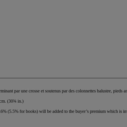
rminant par une crosse et soutenus par des colonnettes balustre, pieds ant
 cm. (30¾ in.)
6% (5.5% for books) will be added to the buyer’s premium which is in