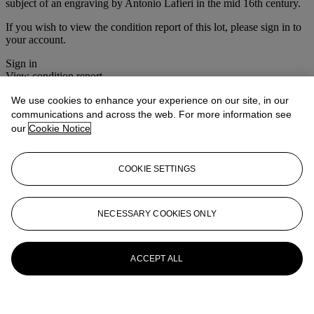
subject of an engraving by Antonio Lafieri in the mid 16th century.
If you wish to view the condition report of this lot, please sign in to
your account.
Sign in
View condition report
We use cookies to enhance your experience on our site, in our
Lot Essay
communications and across the web. For more information see
our
Cookie Notice
La scène représente la version réduite d'un relief en marbre connu
sous le nom de
Suovetaurilia
conservé dans l'antichambre de la
bibliothèque San Marco, à Venise, illustré par A. M. Zanetti,
Delle
COOKIE SETTINGS
Antiche Statue Greche e Romane
(Venise, 1740, I, pl. 50). Publiée
par B. de Montfaucon,
L'Antiquité Expliquée
(Paris, 1722, II, part 1,
pl. LXXXII) comme le sujet d'une gravure par Antonio Laferi datant
de la moitié du XVIème siècle.
NECESSARY COOKIES ONLY
More from
Collection Yves Saint Laurent
et Pierre Bergé
ACCEPT ALL
View All
View All