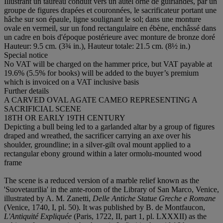
Illustrant un taureau conduit vers un autel orné de guirlandes, par un
groupe de figures drapées et couronnées, le sacrificateur portant une
hâche sur son épaule, ligne soulignant le sol; dans une monture
ovale en vermeil, sur un fond rectangulaire en ébène, enchâssé dans
un cadre en bois d'époque postérieure avec monture de bronze doré
Hauteur: 9.5 cm. (3¾ in.), Hauteur totale: 21.5 cm. (8½ in.)
Special notice
No VAT will be charged on the hammer price, but VAT payable at
19.6% (5.5% for books) will be added to the buyer’s premium
which is invoiced on a VAT inclusive basis
Further details
A CARVED OVAL AGATE CAMEO REPRESENTING A
SACRIFICIAL SCENE
18TH OR EARLY 19TH CENTURY
Depicting a bull being led to a garlanded altar by a group of figures
draped and wreathed, the sacrificer carrying an axe over his
shoulder, groundline; in a silver-gilt oval mount applied to a
rectangular ebony ground within a later ormolu-mounted wood
frame
The scene is a reduced version of a marble relief known as the
'Suovetaurilia' in the ante-room of the Library of San Marco, Venice,
illustrated by A. M. Zanetti,
Delle Antiche Statue Greche e Romane
(Venice, 1740, I, pl. 50). It was published by B. de Montfaucon,
L'Antiquité Expliquée
(Paris, 1722, II, part 1, pl. LXXXII) as the