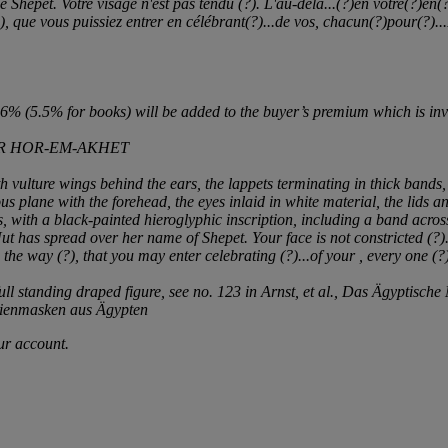
 Shepet. Votre visage n'est pas tendu (?). L'au-delà...(?)en votre(?)en
, que vous puissiez entrer en célébrant(?)...de vos
, chacun(?)pour(?)...
% (5.5% for books) will be added to the buyer’s premium which is inv
R HOR-EM-AKHET
th vulture wings behind the ears, the lappets terminating in thick band
 plane with the forehead, the eyes inlaid in white material, the lids and
rs, with a black-painted hieroglyphic inscription, including a band acro
Nut has spread
over
her name of Shepet. Your face is not constricted (?)
 the way (?), that you may enter celebrating (?)...of your
, every one (?)
ll standing draped figure, see no. 123 in Arnst, et al.,
Das Ägyptische
enmasken aus Ägypten
our account.