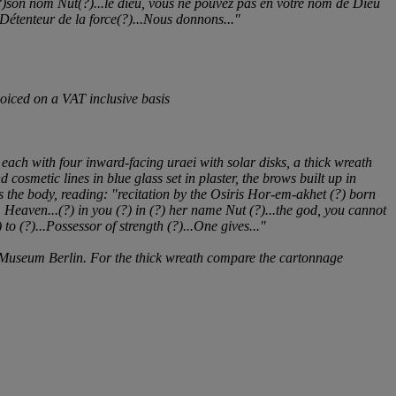
(?)son nom Nut(?)...le dieu, vous ne pouvez pas
en votre nom de Dieu
Détenteur de la force(?)...Nous donnons..."
oiced on a VAT inclusive basis
s, each with four inward-facing
uraei
with solar disks, a thick wreath
 cosmetic lines in blue glass set in plaster, the brows built up in
ss the body, reading: "recitation by the Osiris Hor-em-akhet (?) born
. Heaven...(?) in you (?) in (?) her name Nut (?)...the god, you cannot
 to (?)...Possessor of strength (?)...One gives..."
 Museum Berlin
. For the thick wreath compare the cartonnage