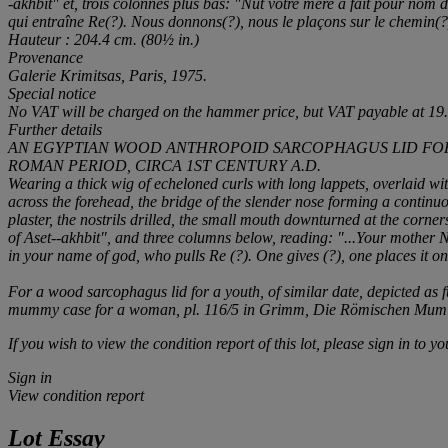
-akhbit" et, trois colonnes plus bas: "Nut votre mère a fait
pour
nom de
qui entraîne Re(?). Nous donnons(?), nous le plaçons sur le chemin(?)
Hauteur : 204.4 cm. (80½ in.)
Provenance
Galerie Krimitsas, Paris, 1975.
Special notice
No VAT will be charged on the hammer price, but VAT payable at 19.6
Further details
AN EGYPTIAN WOOD ANTHROPOID SARCOPHAGUS LID FO
ROMAN PERIOD, CIRCA 1ST CENTURY A.D.
Wearing a thick wig of echeloned curls with long lappets, overlaid wi
across the forehead, the bridge of the slender nose forming a continuous
plaster, the nostrils drilled, the small mouth downturned at the corne
of Aset-
-akhbit", and three columns below, reading: "...Your mother 
in your name of god, who pulls Re (?). One gives (?), one places it on
For a wood sarcophagus lid for a youth, of similar date, depicted as fu
mummy case for a woman, pl. 116/5 in Grimm,
Die Römischen Mumi
If you wish to view the condition report of this lot, please sign in to y
Sign in
View condition report
Lot Essay