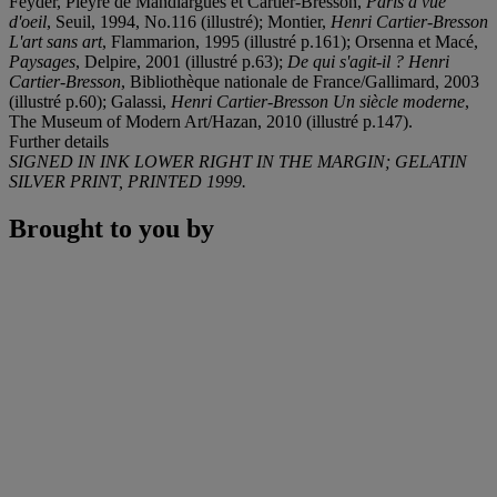
Feyder, Pieyre de Mandiargues et Cartier-Bresson,
Paris à vue
d'oeil
, Seuil, 1994, No.116 (illustré); Montier,
Henri Cartier-Bresson
L'art sans art
, Flammarion, 1995 (illustré p.161); Orsenna et Macé,
Paysages
, Delpire, 2001 (illustré p.63);
De qui s'agit-il ? Henri
Cartier-Bresson
, Bibliothèque nationale de France/Gallimard, 2003
(illustré p.60); Galassi,
Henri Cartier-Bresson Un siècle moderne
,
The Museum of Modern Art/Hazan, 2010 (illustré p.147).
Further details
SIGNED IN INK LOWER RIGHT IN THE MARGIN; GELATIN
SILVER PRINT, PRINTED 1999.
Brought to you by