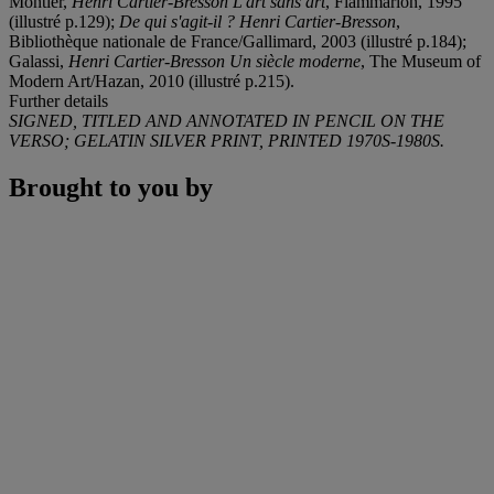
Montier,
Henri Cartier-Bresson L'art sans art
, Flammarion, 1995
(illustré p.129);
De qui s'agit-il ? Henri Cartier-Bresson
,
Bibliothèque nationale de France/Gallimard, 2003 (illustré p.184);
Galassi,
Henri Cartier-Bresson Un siècle moderne
, The Museum of
Modern Art/Hazan, 2010 (illustré p.215).
Further details
SIGNED, TITLED AND ANNOTATED IN PENCIL ON THE
VERSO; GELATIN SILVER PRINT, PRINTED 1970S-1980S.
Brought to you by