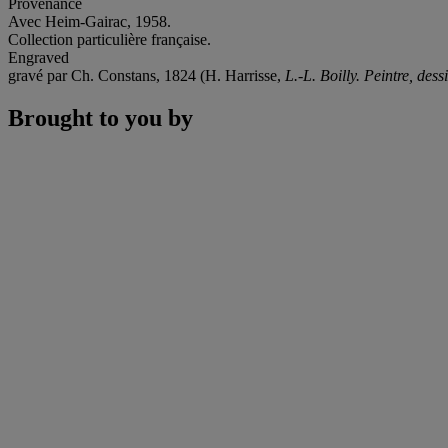
Provenance
Avec Heim-Gairac, 1958.
Collection particulière française.
Engraved
gravé par Ch. Constans, 1824 (H. Harrisse,
L.-L. Boilly. Peintre, dess
Brought to you by