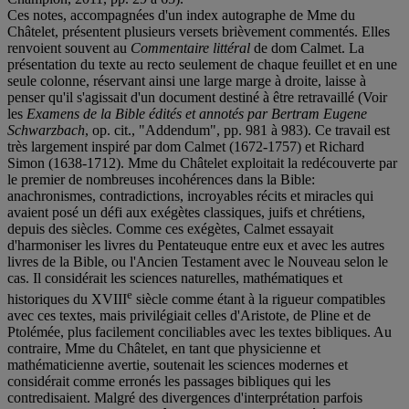
Ces notes, accompagnées d'un index autographe de Mme du
Châtelet, présentent plusieurs versets brièvement commentés. Elles
renvoient souvent au
Commentaire littéral
de dom Calmet. La
présentation du texte au recto seulement de chaque feuillet et en une
seule colonne, réservant ainsi une large marge à droite, laisse à
penser qu'il s'agissait d'un document destiné à être retravaillé (Voir
les
Examens de la Bible édités et annotés par Bertram Eugene
Schwarzbach
, op. cit., "Addendum", pp. 981 à 983). Ce travail est
très largement inspiré par dom Calmet (1672-1757) et Richard
Simon (1638-1712). Mme du Châtelet exploitait la redécouverte par
le premier de nombreuses incohérences dans la Bible:
anachronismes, contradictions, incroyables récits et miracles qui
avaient posé un défi aux exégètes classiques, juifs et chrétiens,
depuis des siècles. Comme ces exégètes, Calmet essayait
d'harmoniser les livres du Pentateuque entre eux et avec les autres
livres de la Bible, ou l'Ancien Testament avec le Nouveau selon le
cas. Il considérait les sciences naturelles, mathématiques et
e
historiques du XVIII
siècle comme étant à la rigueur compatibles
avec ces textes, mais privilégiait celles d'Aristote, de Pline et de
Ptolémée, plus facilement conciliables avec les textes bibliques. Au
contraire, Mme du Châtelet, en tant que physicienne et
mathématicienne avertie, soutenait les sciences modernes et
considérait comme erronés les passages bibliques qui les
contredisaient. Malgré des divergences d'interprétation parfois