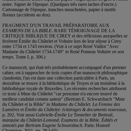
noire. Signet de l'époque. (Quelques très rares taches d'encre.)
Cartonnage de l'époque, tranches mouchetées, papier à motifs
floraux (accidents au dos).
FRAGMENT D'UN TRAVAIL PRÉPARATOIRE AUX
EXAMENS DE LA BIBLE
. RARE TÉMOIGNAGE DE LA
CRITIQUE BIBLIQUE DE CIREY et des réflexions auxquelles se
livrèrent Émilie du Châtelet et Voltaire lors de leur séjour à Cirey
entre 1734 et 1743 environ. (Voir à ce sujet René Vaillot "Avec
Madame du Châtelet 1734-1749"
in
René Pomeau
Voltaire en son
temps
. Tome I, p. 306.)
Ce manuscrit, qui était très probablement accompagné d'un premier
cahier, est à rapprocher de trois copies d'un manuscrit philosophique
clandestin; l'un est dans une collection particulière à Paris, un
deuxième se trouve à la bibliothèque de Troyes et un troisième à la
bibliothèque royale de Bruxelles. Les récentes recherches attribuent
ce texte à Mme du Châtelet "car personne n'a encore trouvé de
meilleur candidat comme auteur" (Bertram E. Schwarzbach "Mme
du Châtelet et la Bible" in
Madame du Châtelet. La Femme des
Lumières
et
Émilie du Châtelet: éclairages & documents nouveaux
,
p. 202. Voir aussi
Gabrielle-Émilie Le Tonnelier de Breteuil,
marquise du Châtelet-Lomond. Examens de la Bible. Édités et
annotés par Bertram Eugene Schwarzbach
. Paris: Honoré
Champion, 2011, pp. 29 à 65).