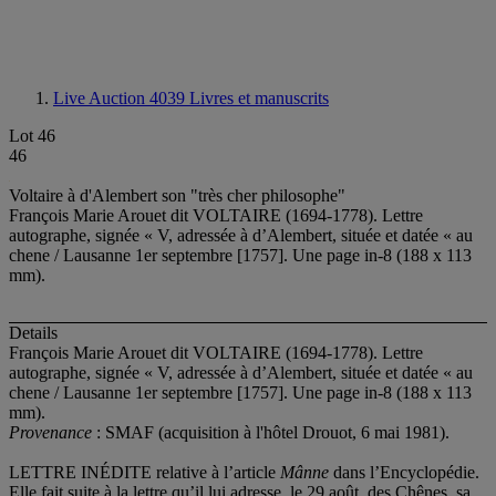
Live Auction 4039
Livres et manuscrits
Lot 46
46
Voltaire à d'Alembert son "très cher philosophe"
François Marie Arouet dit VOLTAIRE (1694-1778). Lettre
autographe, signée « V, adressée à d’Alembert, située et datée « au
chene / Lausanne 1er septembre [1757]. Une page in-8 (188 x 113
mm).
Details
François Marie Arouet dit VOLTAIRE (1694-1778). Lettre
autographe, signée « V, adressée à d’Alembert, située et datée « au
chene / Lausanne 1er septembre [1757]. Une page in-8 (188 x 113
mm).
Provenance
: SMAF (acquisition à l'hôtel Drouot, 6 mai 1981).
LETTRE INÉDITE relative à l’article
Mânne
dans l’Encyclopédie.
Elle fait suite à la lettre qu’il lui adresse, le 29 août, des Chênes, sa