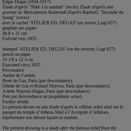
Edgar Degas (1834-1917)
Étude
d'après
"Nikè à la sandale" (recto);
Étude
d'après une
gravure de Marcantonio Raimondi d'après Raphaël,
"Incendie du
bourg" (verso)
avec le cachet 'ATELIER ED. DEGAS' (au revers; Lugt 657)
graphite sur papier
48.8 x 31 cm.
Exécuté vers 1855
stamped 'ATELIER ED. DEGAS' (on the reverse; Lugt 657)
pencil on paper
19 1/8 x 12 ¼ in.
Executed
circa
1855
Provenance
Atelier de l’artiste.
René de Gas, Paris (par descendance).
Odette de Gas et Roland Nepveu, Paris (par descendance).
Arlette Nepveu-Degas, Paris (par descendance).
Puis par descendance au propriétaire actuel.
Further details
Le présent dessin est une étude d'après le célèbre relief situé sur le
parapet du temple d’Athena Nikè à l’Acropole d’Athènes,
représentant une déesse laçant sa sandale.
The present drawing is a study after the famous relief from the