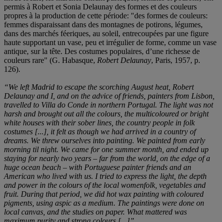
permis à Robert et Sonia Delaunay des formes et des couleurs
propres à la production de cette période: "des formes de couleurs:
femmes disparaissant dans des montagnes de potirons, légumes,
dans des marchés féeriques, au soleil, entrecoupées par une figure
haute supportant un vase, peu et irrégulier de forme, comme un vase
antique, sur la tête. Des costumes populaires, d’une richesse de
couleurs rare" (G. Habasque,
Robert Delaunay
, Paris, 1957, p.
126).
“We left Madrid to escape the scorching August heat, Robert
Delaunay and I, and on the advice of friends, painters from Lisbon,
travelled to Villa do Conde in northern Portugal. The light was not
harsh and brought out all the colours, the multicoloured or bright
white houses with their sober lines, the country people in folk
costumes [...], it felt as though we had arrived in a country of
dreams. We threw ourselves into painting. We painted from early
morning til night. We came for one summer month, and ended up
staying for nearly two years – far from the world, on the edge of a
huge ocean beach – with Portuguese painter friends and an
American who lived with us. I tried to express the light, the depth
and power in the colours of the local womenfolk, vegetables and
fruit. During that period, we did hot wax painting with coloured
pigments, using aspic as a medium. The paintings were done on
local canvas, and the studies on paper. What mattered was
maximum purity and strong colours [...]”.