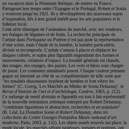
en vacances dans la Péninsule Ibérique, de rentrer en France.
Partageant leur temps entre l’Espagne et le Portugal, Robert et Sonia
y resteront jusqu’en 1921. Ils y développèrent des nouveaux sujets
d’inspiration, liés à leur grand intérêt pour les arts populaires et le
folklore local.
Cette série témoigne de l’animation du marché, avec ses vendeurs,
ses étalages de légumes et de fruits. La recherche principale de
l’artiste dans
Portugaise au Potiron
n’est pas juste la représentation
d’une scène, mais l’étude de la lumière, la lumière particulière,
divisée et recomposée. L'artiste s’amuse à placer et déplacer les
disques colorés, et sujets plus figuratifs engendrant des formes et
mouvements, créateurs d’espace. La tonalité générale est chaude,
des rouges, des oranges, des jaunes. Les verts et bleus sont chargés
de jaune. Les contrastes simultanés jouent. Chaque couleur primaire
gagne en intensité au côté de sa complémentaire de telle sorte que
"les tonalités dissonantes irradient de lumière et font vibrer les
formes" (C. Goerg, 'Les Marchés au Minho de Sonia Delaunay',
in
Revue d’histoire de l’art et d’archéologie
, Genève, 1965, p. 212).
Ce mélange de motif abstraits et figuratifs est tout à fait représentatif
de la nouvelle orientation artistique entreprit par Robert Delaunay,
"combinant figurations et abstraction, recherches et art populaire"
(B. Léal,
La Donation Sonia et Robert Delaunay, dans les
collections du Centre Georges Pompidou Musée national d’art
moderne
, Paris, 2003, p. 132). Les objets usuels trouvés sur place, la
mode locale, les marchés offrant pastèques, tomates et potirons, ont