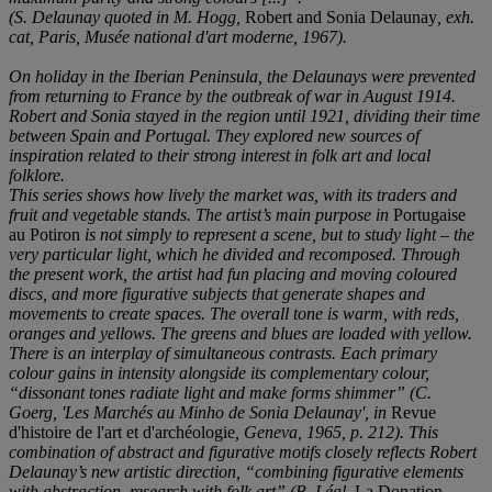
(S. Delaunay quoted in M. Hogg,
Robert and Sonia Delaunay
, exh.
cat, Paris, Musée national d'art moderne, 1967).
On holiday in the Iberian Peninsula, the Delaunays were prevented
from returning to France by the outbreak of war in August 1914.
Robert and Sonia stayed in the region until 1921, dividing their time
between Spain and Portugal. They explored new sources of
inspiration related to their strong interest in folk art and local
folklore.
This series shows how lively the market was, with its traders and
fruit and vegetable stands. The artist’s main purpose in
Portugaise
au Potiron
is not simply to represent a scene, but to study light – the
very particular light, which he divided and recomposed. Through
the present work, the artist had fun placing and moving coloured
discs, and more figurative subjects that generate shapes and
movements to create spaces. The overall tone is warm, with reds,
oranges and yellows. The greens and blues are loaded with yellow.
There is an interplay of simultaneous contrasts. Each primary
colour gains in intensity alongside its complementary colour,
“dissonant tones radiate light and make forms shimmer” (C.
Goerg, 'Les Marchés au Minho de Sonia Delaunay', in
Revue
d'histoire de l'art et d'archéologie
, Geneva, 1965, p. 212). This
combination of abstract and figurative motifs closely reflects Robert
Delaunay’s new artistic direction, “combining figurative elements
with abstraction, research with folk art” (B. Léal,
La Donation