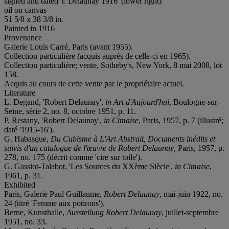
signed and dated 'r. Delaunay 1916' (lower right)
oil on canvas
51 5/8 x 38 3/8 in.
Painted in 1916
Provenance
Galerie Louis Carré, Paris (avant 1955).
Collection particulière (acquis auprès de celle-ci en 1965).
Collection particulière; vente, Sotheby's, New York, 8 mai 2008, lot
158.
Acquis au cours de cette vente par le propriétaire actuel.
Literature
L. Degand, 'Robert Delaunay',
in Art d'Aujourd'hui
, Boulogne-sur-
Seine, série 2, no. 8, octobre 1951, p. 11.
P. Restany, 'Robert Delaunay',
in Cimaise
, Paris, 1957, p. 7 (illustré;
daté '1915-16').
G. Habasque,
Du Cubisme à L'Art Abstrait, Documents inédits et
suivis d'un catalogue de l'œuvre de Robert Delaunay
, Paris, 1957, p.
278, no. 175 (décrit comme 'cire sur toile').
G. Gassiot-Talabot, 'Les Sources du XXème Siècle',
in Cimaise
,
1961, p. 31.
Exhibited
Paris, Galerie Paul Guillaume,
Robert Delaunay
, mai-juin 1922, no.
24 (titré 'Femme aux potirons').
Berne, Kunsthalle,
Ausstellung Robert Delaunay
, juillet-septembre
1951, no. 33.