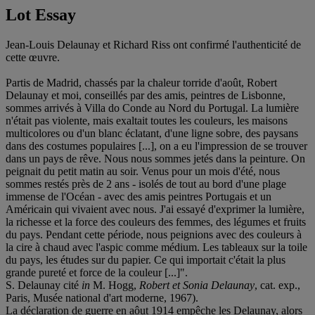
Lot Essay
Jean-Louis Delaunay et Richard Riss ont confirmé l'authenticité de
cette œuvre.
Partis de Madrid, chassés par la chaleur torride d'août, Robert
Delaunay et moi, conseillés par des amis, peintres de Lisbonne,
sommes arrivés à Villa do Conde au Nord du Portugal. La lumière
n'était pas violente, mais exaltait toutes les couleurs, les maisons
multicolores ou d'un blanc éclatant, d'une ligne sobre, des paysans
dans des costumes populaires [...], on a eu l'impression de se trouver
dans un pays de rêve. Nous nous sommes jetés dans la peinture. On
peignait du petit matin au soir. Venus pour un mois d'été, nous
sommes restés près de 2 ans - isolés de tout au bord d'une plage
immense de l'Océan - avec des amis peintres Portugais et un
Américain qui vivaient avec nous. J'ai essayé d'exprimer la lumière,
la richesse et la force des couleurs des femmes, des légumes et fruits
du pays. Pendant cette période, nous peignions avec des couleurs à
la cire à chaud avec l'aspic comme médium. Les tableaux sur la toile
du pays, les études sur du papier. Ce qui importait c'était la plus
grande pureté et force de la couleur [...]".
S. Delaunay cité
in
M. Hogg,
Robert et Sonia Delaunay
, cat. exp.,
Paris, Musée national d'art moderne, 1967).
La déclaration de guerre en aôut 1914 empêche les Delaunay, alors