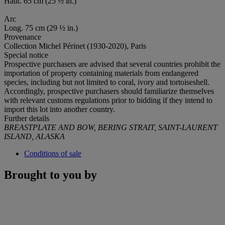
Haut. 65 cm (25 ½ in.)
Arc
Long. 75 cm (29 ½ in.)
Provenance
Collection Michel Périnet (1930-2020), Paris
Special notice
Prospective purchasers are advised that several countries prohibit the
importation of property containing materials from endangered
species, including but not limited to coral, ivory and tortoiseshell.
Accordingly, prospective purchasers should familiarize themselves
with relevant customs regulations prior to bidding if they intend to
import this lot into another country.
Further details
BREASTPLATE AND BOW, BERING STRAIT, SAINT-LAURENT
ISLAND, ALASKA
Conditions of sale
Brought to you by