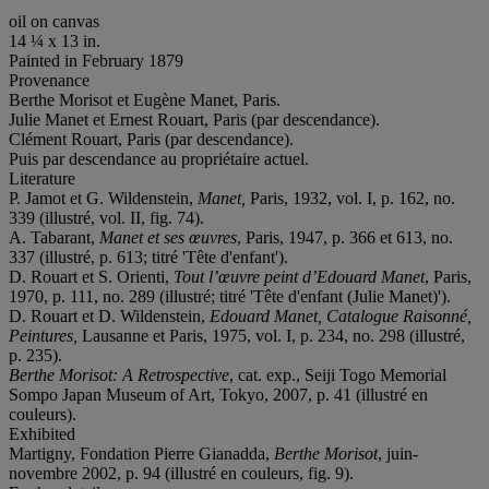
oil on canvas
14 ¼ x 13 in.
Painted in February 1879
Provenance
Berthe Morisot et Eugène Manet, Paris.
Julie Manet et Ernest Rouart, Paris (par descendance).
Clément Rouart, Paris (par descendance).
Puis par descendance au propriétaire actuel.
Literature
P. Jamot et G. Wildenstein,
Manet,
Paris, 1932, vol. I, p. 162, no.
339 (illustré, vol. II, fig. 74).
A. Tabarant,
Manet et ses œuvres
, Paris, 1947, p. 366 et 613, no.
337 (illustré, p. 613; titré 'Tête d'enfant').
D. Rouart et S. Orienti,
Tout l’œuvre peint d’Edouard Manet
, Paris,
1970, p. 111, no. 289 (illustré; titré 'Tête d'enfant (Julie Manet)').
D. Rouart et D. Wildenstein,
Edouard Manet, Catalogue Raisonné,
Peintures,
Lausanne et Paris, 1975, vol. I, p. 234, no. 298 (illustré,
p. 235).
Berthe Morisot: A Retrospective
, cat. exp., Seiji Togo Memorial
Sompo Japan Museum of Art, Tokyo, 2007, p. 41 (illustré en
couleurs).
Exhibited
Martigny, Fondation Pierre Gianadda,
Berthe Morisot
, juin-
novembre 2002, p. 94 (illustré en couleurs, fig. 9).