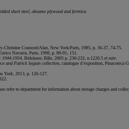
folded sheet steel, okoume plywood and formica
ry-Christine Counord/Alan, New York/Paris, 1985, p. 36-37, 74-75.
Enrico Navarra, Paris, 1998, p. 89-91, 151.
: 1944-1954,
Birkäuser, Bâle, 2005 p. 230-232, n.1220.5 et suiv.
ce and Patrick Seguin collection
, catalogue d’exposition, Pinacoteca G
ew York, 2013, p. 126-127.
 322.
ease refer to department for information about storage charges and collect