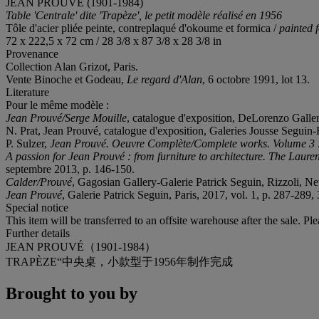
JEAN PROUVÉ (1901-1984)
Table 'Centrale' dite 'Trapèze', le petit modèle réalisé en 1956
Tôle d'acier pliée peinte, contreplaqué d'okoume et formica /
painted 
72 x 222,5 x 72 cm / 28 3/8 x 87 3/8 x 28 3/8 in
Provenance
Collection Alan Grizot, Paris.
Vente Binoche et Godeau,
Le regard d'Alan
, 6 octobre 1991, lot 13.
Literature
Pour le même modèle :
Jean Prouvé/Serge Mouille
, catalogue d'exposition, DeLorenzo Galle
N. Prat, Jean Prouvé, catalogue d'exposition, Galeries Jousse Seguin-
P. Sulzer,
Jean Prouvé. Oeuvre Complète/Complete works. Volume 3 
A passion for Jean Prouvé : from furniture to architecture.
The Lauren
septembre 2013, p. 146-150.
Calder/Prouvé
, Gagosian Gallery-Galerie Patrick Seguin, Rizzoli, N
Jean Prouvé
, Galerie Patrick Seguin, Paris, 2017, vol. 1, p. 287-289,
Special notice
This item will be transferred to an offsite warehouse after the sale. Pl
Further details
JEAN PROUVÉ（1901-1984）
TRAPÈZE“中央桌，小款型于1956年制作完成
Brought to you by