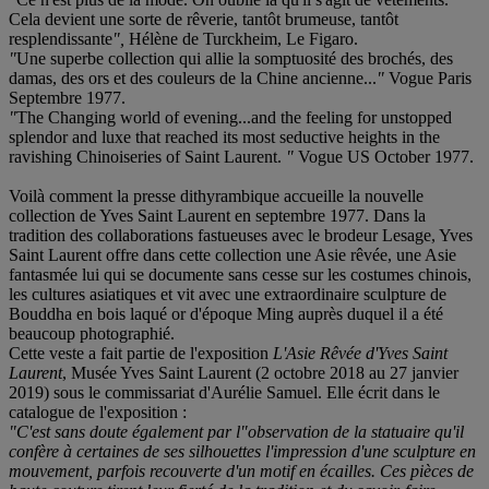
Cela devient une sorte de rêverie, tantôt brumeuse, tantôt
resplendissante
",
Hélène de Turckheim, Le Figaro.
"
Une superbe collection qui allie la somptuosité des brochés, des
damas, des ors et des couleurs de la Chine ancienne...
"
Vogue Paris
Septembre 1977.
"
The Changing world of evening...and the feeling for unstopped
splendor and luxe that reached its most seductive heights in the
ravishing Chinoiseries of Saint Laurent.
"
Vogue US October 1977.
Voilà comment la presse dithyrambique accueille la nouvelle
collection de Yves Saint Laurent en septembre 1977. Dans la
tradition des collaborations fastueuses avec le brodeur Lesage, Yves
Saint Laurent offre dans cette collection une Asie rêvée, une Asie
fantasmée lui qui se documente sans cesse sur les costumes chinois,
les cultures asiatiques et vit avec une extraordinaire sculpture de
Bouddha en bois laqué or d'époque Ming auprès duquel il a été
beaucoup photographié.
Cette veste a fait partie de l'exposition
L'Asie Rêvée d'Yves Saint
Laurent
, Musée Yves Saint Laurent (2 octobre 2018 au 27 janvier
2019) sous le commissariat d'Aurélie Samuel. Elle écrit dans le
catalogue de l'exposition :
"C'est sans doute également par l"observation de la statuaire qu'il
confère à certaines de ses silhouettes l'impression d'une sculpture en
mouvement, parfois recouverte d'un motif en écailles. Ces pièces de