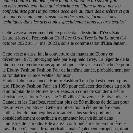
haute couture tirent leur fierté de la tradition et du savoir-faire
qu'elles perpétuent, idée qui s'exprime en Chine dans la pensée
confucianiste par l'importance accordée au culte des ancêtres et qui
se concrétise par une transmission des savoirs, formes et des
techniques dans les arts et plus spécialement dans les arts textiles".
Cette veste a récemment été exposée dans le studio d'Yves Saint
Laurent lors de l'exposition
Gold Les Ors d'Yves Saint Laurent
(14
octobre 2022 au 14 mai 2023), sous le commissariat d'Elsa Jansen.
Cette veste a aussi fait la couverture du magazine Ebony en
décembre 1977, photographiée par Reginald Grey. La légende de la
photo de couverture nous apprend que cette veste a été achetée pour
le Ebony Fashion Fashion Fair de la même année, probablement par
sa fondatrice Eunice Walker Johnson.
Eunice Johnson a lancé l'Ebony Fashion Tour (qui est devenu plus
tard l'Ebony Fashion Fair) en 1958 pour collecter des fonds au profit
d'un hôpital de la Nouvelle-Orléans. Au cours de son demi-siècle
d'existence, la tournée a visité 200 villes à travers les États-Unis, le
Canada et les Caraïbes, récoltant plus de 50 millions de dollars pour
des œuvres caritatives. Cette manifestation a été pionnière dans
l'utilisation de mannequins afro-américains sur les podiums et a
considérablement contribué à augmenter leur visibilité dans
l'industrie de la mode. Elle a aussi contribué à mettre en lumière le
travail de créateurs afro-américains mais également européens, dont