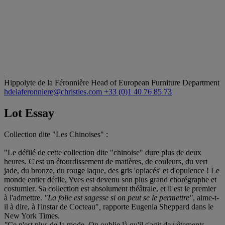
Hippolyte de la Féronnière
Head of European Furniture Department
hdelaferonniere@christies.com
+33 (0)1 40 76 85 73
Lot Essay
Collection dite "Les Chinoises" :
"Le défilé de cette collection dite "chinoise" dure plus de deux
heures. C'est un étourdissement de matières, de couleurs, du vert
jade, du bronze, du rouge laque, des gris 'opiacés' et d'opulence ! Le
monde entier défile, Yves est devenu son plus grand chorégraphe et
costumier. Sa collection est absolument théâtrale, et il est le premier
à l'admettre.
"La folie est sagesse si on peut se le permettre"
, aime-t-
il à dire, à l'instar de Cocteau"
,
rapporte Eugenia Sheppard dans le
New York Times.
"
Ce n'est plus de la mode. On oublie là qu'il s'agit de vêtements.