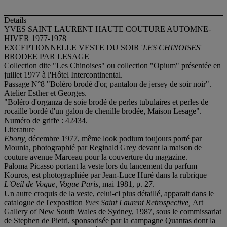
Details
YVES SAINT LAURENT HAUTE COUTURE AUTOMNE-
HIVER 1977-1978
EXCEPTIONNELLE VESTE DU SOIR '
LES CHINOISES
'
BRODEE PAR LESAGE
Collection dite "Les Chinoises" ou collection "Opium" présentée en
juillet 1977 à l'Hôtel Intercontinental.
Passage N°8 "Boléro brodé d'or, pantalon de jersey de soir noir".
Atelier Esther et Georges.
"Boléro d'organza de soie brodé de perles tubulaires et perles de
rocaille bordé d'un galon de chenille brodée, Maison Lesage".
Numéro de griffe : 42434.
Literature
Ebony,
décembre 1977, même look podium toujours porté par
Mounia, photographié par Reginald Grey devant la maison de
couture avenue Marceau pour la couverture du magazine.
Paloma Picasso portant la veste lors du lancement du parfum
Kouros, est photographiée par Jean-Luce Huré dans la rubrique
L'Oeil de Vogue, Vogue Paris,
mai 1981, p. 27.
Un autre croquis de la veste, celui-ci plus détaillé, apparait dans le
catalogue de l'exposition
Yves Saint Laurent Retrospective,
Art
Gallery of New South Wales de Sydney, 1987, sous le commissariat
de Stephen de Pietri, sponsorisée par la campagne Quantas dont la