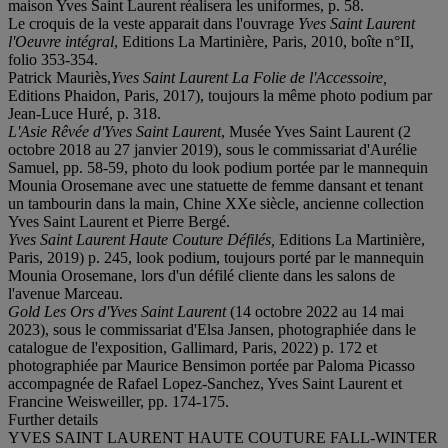
maison Yves Saint Laurent réalisera les uniformes, p. 58.
Le croquis de la veste apparait dans l'ouvrage
Yves Saint Laurent
l'Oeuvre intégral
, Editions La Martinière, Paris, 2010, boîte n°II,
folio 353-354.
Patrick Mauriès,
Yves Saint Laurent La Folie de l'Accessoire,
Editions Phaidon, Paris, 2017), toujours la même photo podium par
Jean-Luce Huré, p. 318.
L'Asie Rêvée d'Yves Saint Laurent
, Musée Yves Saint Laurent (2
octobre 2018 au 27 janvier 2019), sous le commissariat d'Aurélie
Samuel, pp. 58-59, photo du look podium portée par le mannequin
Mounia Orosemane avec une statuette de femme dansant et tenant
un tambourin dans la main, Chine XXe siècle, ancienne collection
Yves Saint Laurent et Pierre Bergé.
Yves Saint Laurent Haute Couture Défilés,
Editions La Martinière,
Paris, 2019) p. 245, look podium, toujours porté par le mannequin
Mounia Orosemane, lors d'un défilé cliente dans les salons de
l'avenue Marceau.
Gold Les Ors d'Yves Saint Laurent
(14 octobre 2022 au 14 mai
2023), sous le commissariat d'Elsa Jansen, photographiée dans le
catalogue de l'exposition, Gallimard, Paris, 2022) p. 172 et
photographiée par Maurice Bensimon portée par Paloma Picasso
accompagnée de Rafael Lopez-Sanchez, Yves Saint Laurent et
Francine Weisweiller, pp. 174-175.
Further details
YVES SAINT LAURENT HAUTE COUTURE FALL-WINTER