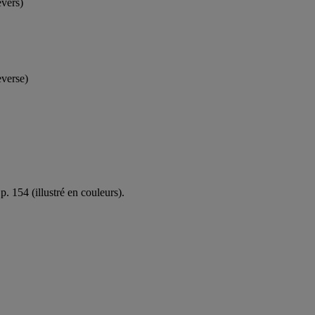
evers)
everse)
p. 154 (illustré en couleurs).