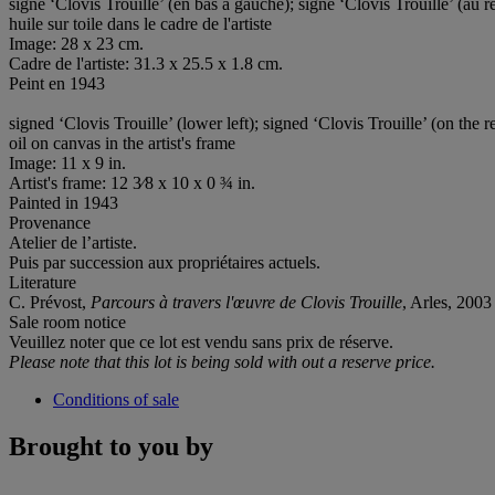
signé ‘Clovis Trouille’ (en bas à gauche); signé ‘Clovis Trouille’ (au r
huile sur toile dans le cadre de l'artiste
Image: 28 x 23 cm.
Cadre de l'artiste: 31.3 x 25.5 x 1.8 cm.
Peint en 1943
signed ‘Clovis Trouille’ (lower left); signed ‘Clovis Trouille’ (on the r
oil on canvas in the artist's frame
Image: 11 x 9 in.
Artist's frame: 12 3⁄8 x 10 x 0 ¾ in.
Painted in 1943
Provenance
Atelier de l’artiste.
Puis par succession aux propriétaires actuels.
Literature
C. Prévost,
Parcours à travers l'œuvre de Clovis Trouille
, Arles, 2003 
Sale room notice
Veuillez noter que ce lot est vendu sans prix de réserve.
Please note that this lot is being sold with out a reserve price.
Conditions of sale
Brought to you by