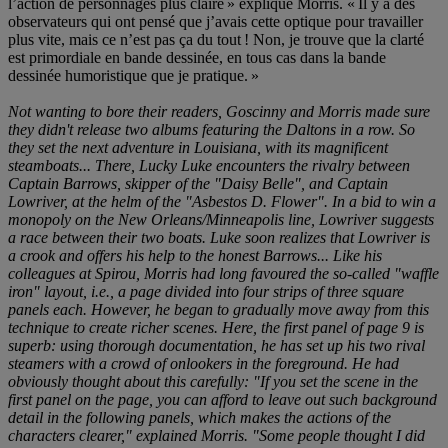
l’action de personnages plus claire » explique Morris. « Il y a des
observateurs qui ont pensé que j’avais cette optique pour travailler
plus vite, mais ce n’est pas ça du tout ! Non, je trouve que la clarté
est primordiale en bande dessinée, en tous cas dans la bande
dessinée humoristique que je pratique. »
Not wanting to bore their readers, Goscinny and Morris made sure
they didn't release two albums featuring the Daltons in a row. So
they set the next adventure in Louisiana, with its magnificent
steamboats... There, Lucky Luke encounters the rivalry between
Captain Barrows, skipper of the "Daisy Belle", and Captain
Lowriver, at the helm of the "Asbestos D. Flower". In a bid to win a
monopoly on the New Orleans/Minneapolis line, Lowriver suggests
a race between their two boats. Luke soon realizes that Lowriver is
a crook and offers his help to the honest Barrows... Like his
colleagues at Spirou, Morris had long favoured the so-called "waffle
iron" layout, i.e., a page divided into four strips of three square
panels each. However, he began to gradually move away from this
technique to create richer scenes. Here, the first panel of page 9 is
superb: using thorough documentation, he has set up his two rival
steamers with a crowd of onlookers in the foreground. He had
obviously thought about this carefully: "If you set the scene in the
first panel on the page, you can afford to leave out such background
detail in the following panels, which makes the actions of the
characters clearer," explained Morris. "Some people thought I did