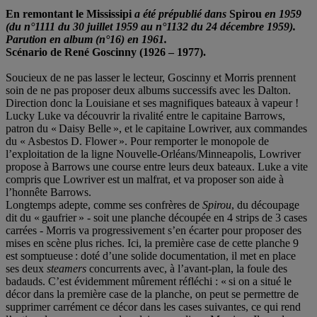
En remontant le Mississipi
a été prépublié dans
Spirou
en 1959
(du n°1111 du 30 juillet 1959 au n°1132 du 24 décembre 1959).
Parution en album (n°16) en 1961.
Scénario de René Goscinny (1926 – 1977).
Soucieux de ne pas lasser le lecteur, Goscinny et Morris prennent
soin de ne pas proposer deux albums successifs avec les Dalton.
Direction donc la Louisiane et ses magnifiques bateaux à vapeur !
Lucky Luke va découvrir la rivalité entre le capitaine Barrows,
patron du « Daisy Belle », et le capitaine Lowriver, aux commandes
du « Asbestos D. Flower ». Pour remporter le monopole de
l’exploitation de la ligne Nouvelle-Orléans/Minneapolis, Lowriver
propose à Barrows une course entre leurs deux bateaux. Luke a vite
compris que Lowriver est un malfrat, et va proposer son aide à
l’honnête Barrows.
Longtemps adepte, comme ses confrères de
Spirou
, du découpage
dit du « gaufrier » - soit une planche découpée en 4 strips de 3 cases
carrées - Morris va progressivement s’en écarter pour proposer des
mises en scène plus riches. Ici, la première case de cette planche 9
est somptueuse : doté d’une solide documentation, il met en place
ses deux
steamers
concurrents avec, à l’avant-plan, la foule des
badauds. C’est évidemment mûrement réfléchi : « si on a situé le
décor dans la première case de la planche, on peut se permettre de
supprimer carrément ce décor dans les cases suivantes, ce qui rend