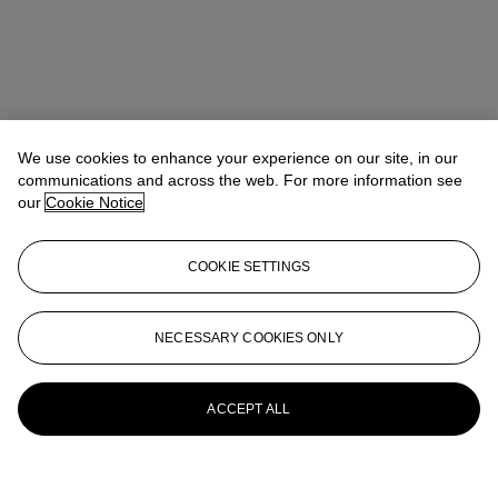
We use cookies to enhance your experience on our site, in our
Vincent Belloy
Specialist
communications and across the web. For more information see
our
Cookie Notice
Check the condition report or get in touch for additional information
about this
COOKIE SETTINGS
vbelloy@christies.com
+33 (0) 1 40 76 84 39
Sign in
View Condition Report
NECESSARY COOKIES ONLY
More from
Morris : l'homme qui créa
Lucky Luke
ACCEPT ALL
View All
View All