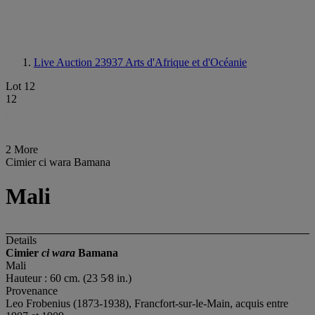
Live Auction 23937
Arts d'Afrique et d'Océanie
Lot 12
12
2 More
Cimier ci wara Bamana
Mali
Details
Cimier
ci wara
Bamana
Mali
Hauteur : 60 cm. (23 5⁄8 in.)
Provenance
Leo Frobenius (1873-1938), Francfort-sur-le-Main, acquis entre