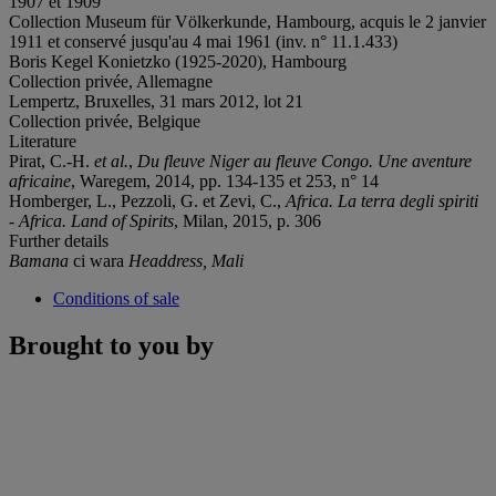
1907 et 1909
Collection Museum für Völkerkunde, Hambourg, acquis le 2 janvier
1911 et conservé jusqu'au 4 mai 1961 (inv. n° 11.1.433)
Boris Kegel Konietzko (1925-2020), Hambourg
Collection privée, Allemagne
Lempertz, Bruxelles, 31 mars 2012, lot 21
Collection privée, Belgique
Literature
Pirat, C.-H.
et al.
,
Du fleuve Niger au fleuve Congo. Une aventure
africaine
, Waregem, 2014, pp. 134-135 et 253, n° 14
Homberger, L., Pezzoli, G. et Zevi, C.,
Africa. La terra degli spiriti
-
Africa. Land of Spirits
, Milan, 2015, p. 306
Further details
Bamana
ci wara
Headdress, Mali
Conditions of sale
Brought to you by