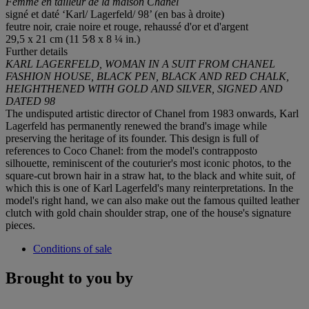
Femme en tailleur de la maison Chanel
signé et daté ‘Karl/ Lagerfeld/ 98’ (en bas à droite)
feutre noir, craie noire et rouge, rehaussé d'or et d'argent
29,5 x 21 cm (11 5⁄8 x 8 ¼ in.)
Further details
KARL LAGERFELD, WOMAN IN A SUIT FROM CHANEL
FASHION HOUSE, BLACK PEN, BLACK AND RED CHALK,
HEIGHTHENED WITH GOLD AND SILVER, SIGNED AND
DATED 98
The undisputed artistic director of Chanel from 1983 onwards, Karl
Lagerfeld has permanently renewed the brand's image while
preserving the heritage of its founder. This design is full of
references to Coco Chanel: from the model's contrapposto
silhouette, reminiscent of the couturier's most iconic photos, to the
square-cut brown hair in a straw hat, to the black and white suit, of
which this is one of Karl Lagerfeld's many reinterpretations. In the
model's right hand, we can also make out the famous quilted leather
clutch with gold chain shoulder strap, one of the house's signature
pieces.
Conditions of sale
Brought to you by