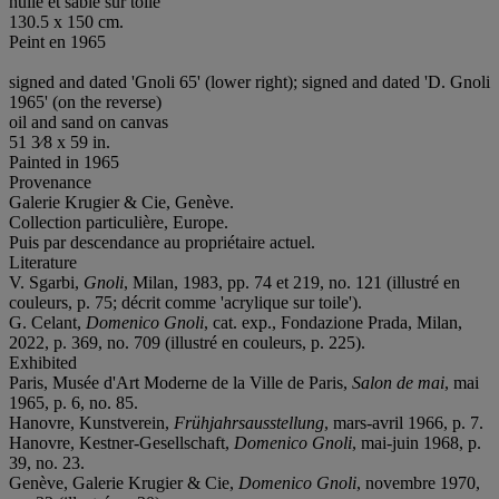
huile et sable sur toile
130.5 x 150 cm.
Peint en 1965
signed and dated 'Gnoli 65' (lower right); signed and dated 'D. Gnoli
1965' (on the reverse)
oil and sand on canvas
51 3⁄8 x 59 in.
Painted in 1965
Provenance
Galerie Krugier & Cie, Genève.
Collection particulière, Europe.
Puis par descendance au propriétaire actuel.
Literature
V. Sgarbi,
Gnoli
, Milan, 1983, pp. 74 et 219, no. 121 (illustré en
couleurs, p. 75; décrit comme 'acrylique sur toile').
G. Celant,
Domenico Gnoli
, cat. exp., Fondazione Prada, Milan,
2022, p. 369, no. 709 (illustré en couleurs, p. 225).
Exhibited
Paris, Musée d'Art Moderne de la Ville de Paris,
Salon de mai
, mai
1965, p. 6, no. 85.
Hanovre, Kunstverein,
Frühjahrsausstellung
, mars-avril 1966, p. 7.
Hanovre, Kestner-Gesellschaft,
Domenico Gnoli
, mai-juin 1968, p.
39, no. 23.
Genève, Galerie Krugier & Cie,
Domenico Gnoli
, novembre 1970,