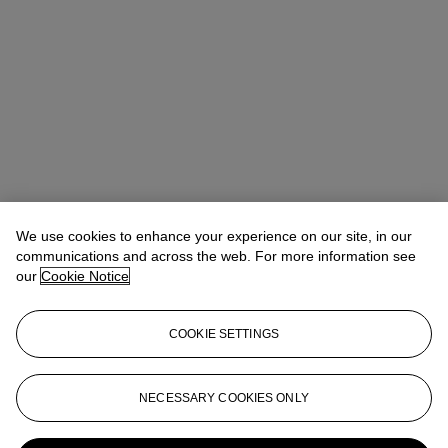
We use cookies to enhance your experience on our site, in our
communications and across the web. For more information see
our
Cookie Notice
COOKIE SETTINGS
Antoine Lebouteiller
International Specialist
alebouteiller@christies.com
+33 (0)1 40 76 85 83
NECESSARY COOKIES ONLY
More from
Moderne(s), une collection