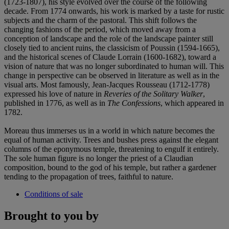
(1723-1807), his style evolved over the course of the following
decade. From 1774 onwards, his work is marked by a taste for rustic
subjects and the charm of the pastoral. This shift follows the
changing fashions of the period, which moved away from a
conception of landscape and the role of the landscape painter still
closely tied to ancient ruins, the classicism of Poussin (1594-1665),
and the historical scenes of Claude Lorrain (1600-1682), toward a
vision of nature that was no longer subordinated to human will. This
change in perspective can be observed in literature as well as in the
visual arts. Most famously, Jean-Jacques Rousseau (1712-1778)
expressed his love of nature in
Reveries of the Solitary Walker
,
published in 1776, as well as in
The Confessions
, which appeared in
1782.
Moreau thus immerses us in a world in which nature becomes the
equal of human activity. Trees and bushes press against the elegant
columns of the eponymous temple, threatening to engulf it entirely.
The sole human figure is no longer the priest of a Claudian
composition, bound to the god of his temple, but rather a gardener
tending to the propagation of trees, faithful to nature.
Conditions of sale
Brought to you by