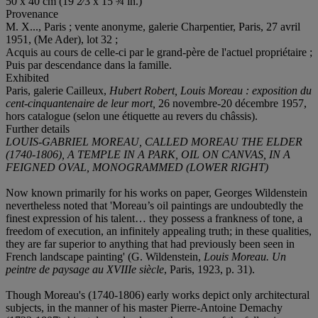
50 x 40 cm (19 2⁄3 x 15 ¾ in.)
Provenance
M. X..., Paris ; vente anonyme, galerie Charpentier, Paris, 27 avril
1951, (Me Ader), lot 32 ;
Acquis au cours de celle-ci par le grand-père de l'actuel propriétaire ;
Puis par descendance dans la famille.
Exhibited
Paris, galerie Cailleux,
Hubert Robert, Louis Moreau : exposition du
cent-cinquantenaire de leur mort,
26 novembre-20 décembre 1957,
hors catalogue (selon une étiquette au revers du châssis).
Further details
LOUIS-GABRIEL MOREAU, CALLED MOREAU THE ELDER
(1740-1806), A TEMPLE IN A PARK, OIL ON CANVAS, IN A
FEIGNED OVAL, MONOGRAMMED (LOWER RIGHT)
Now known primarily for his works on paper, Georges Wildenstein
nevertheless noted that 'Moreau’s oil paintings are undoubtedly the
finest expression of his talent… they possess a frankness of tone, a
freedom of execution, an infinitely appealing truth; in these qualities,
they are far superior to anything that had previously been seen in
French landscape painting' (G. Wildenstein,
Louis Moreau. Un
peintre de paysage au XVIIIe siècle
, Paris, 1923, p. 31).
Though Moreau's (1740-1806) early works depict only architectural
subjects, in the manner of his master Pierre-Antoine Demachy