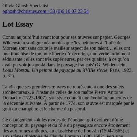
Olivia Ghosh
Specialist
oghosh@christies.com
+33 (0)6 10 07 23 54
Lot Essay
Connu aujourd’hui avant tout pour ses œuvres sur papier, Georges
Wildenstein souligne néanmoins que 'les peintures à l’huile de
Moreau sont sans doute le meilleur aspect de son talent… elles ont
une franchise de ton, une liberté d’exécution, une vérité infiniment
séduisante ; elles sont très supérieures, par ces qualités, à ce qu’on
avait pu voir jusque-là dans le paysage français' (G. Wildenstein,
Louis Moreau. Un peintre de paysage au XVIIIe siècle,
Paris, 1923,
p. 31).
Tandis que ses premières œuvres ne représentent que des sujets
architecturaux, à l’instar de celles de son maître Pierre-Antoine
Demachy (1723-1807), son style connaît une évolution au cours de
la décennie suivante. À partir de 1774, son œuvre est marquée par le
goût du champêtre et le charme du pastoral.
Ce changement suit les modes de l’époque, qui évoluent d’une
conception du paysage et du rôle du paysagiste encore étroitement
liés aux ruines antiques, au classicisme de Poussin (1594-1665) et
aux scènes d’histoire de Claude Lorrain (1600-1682), vers une