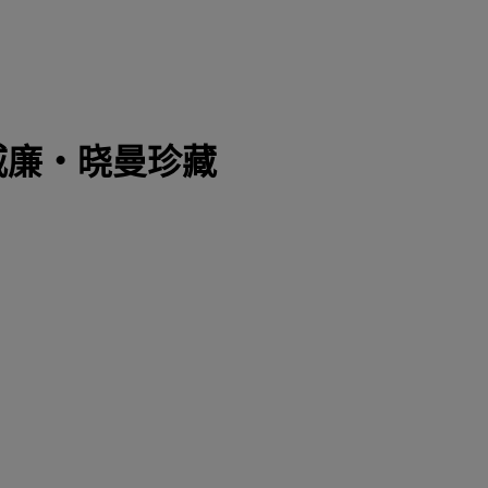
：威廉‧晓曼珍藏