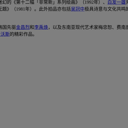
迷幻的《第十二幅「非常新」系列绘画》（1992年）、
白发一雄
题》（1981年）。此外拍品亦包括
吴冠中
极具诗意与文化共鸣的
韩国先驱
金昌烈
和
李禹焕
，以及东南亚现代艺术家梅忠恕、费南度
普沃斯
的精彩作品。