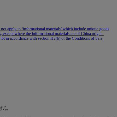
 do not apply to ‘informational materials’ which include unique goods
ms, except where the informational materials are of China origin.
 lot in accordance with section H2(b) of the Conditions of Sale.
对话。