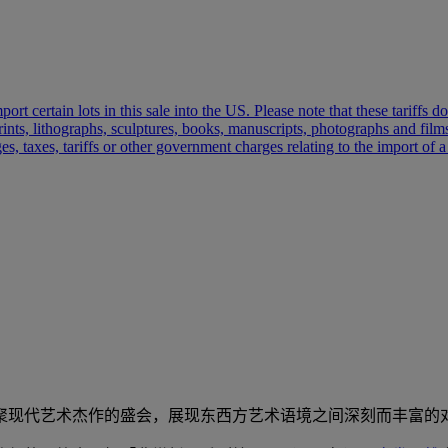
port certain lots in this sale into the US. Please note that these tariffs
prints, lithographs, sculptures, books, manuscripts, photographs and fil
s, taxes, tariffs or other government charges relating to the import of a
聚现代艺术杰作的盛会，展现东西方艺术语境之间深刻而丰富的