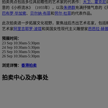
拍卖亮点包括多位具前瞻性的艺术家的代表作：
大卫．霍克尼
意的《小桥流水》（1955年），以及
朱德群
充满抒情气息的《无
巴布罗·毕加索
、
贝尔纳·布菲
和
劳尔·杜菲
的代表作品。
此次拍卖进一步拓展文化视野，聚焦战后杰出艺术名家，包括
艺术家
阿里吉耶罗·波提
和英国女性现代主义雕塑家
芭芭拉·赫
预展时间：
23 Sep 10:30am-5:30pm
24 Sep 10:30am-5:30pm
25 Sep 10:30am-5:30pm
26 Sep 10:30am-5:30pm
浏览详情：
香港拍卖
拍卖中心及办事处