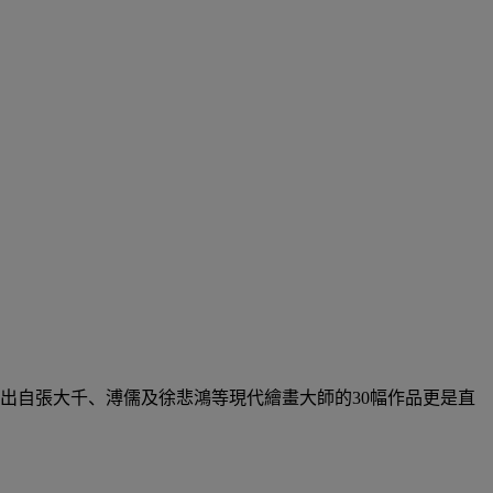
出自張大千、溥儒及徐悲鴻等現代繪畫大師的30幅作品更是直