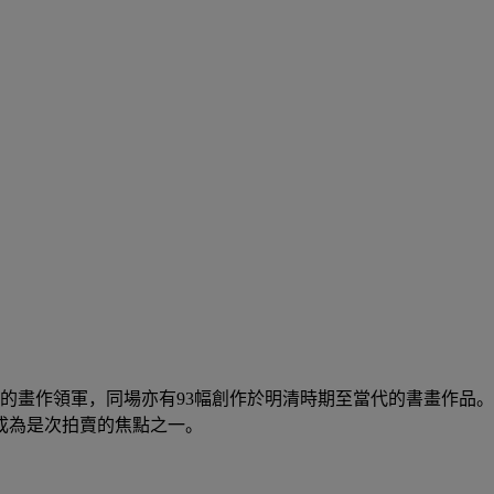
的畫作領軍，同場亦有93幅創作於明清時期至當代的書畫作品。
成為是次拍賣的焦點之一。