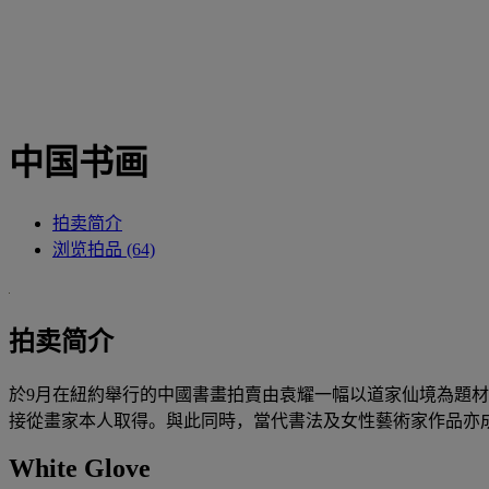
中国书画
拍卖简介
浏览拍品 (64)
拍卖简介
於9月在紐約舉行的中國書畫拍賣由袁耀一幅以道家仙境為題材
接從畫家本人取得。與此同時，當代書法及女性藝術家作品亦
White Glove