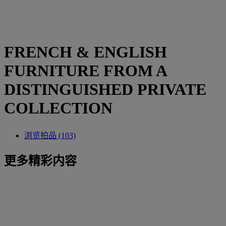
FRENCH & ENGLISH
FURNITURE FROM A
DISTINGUISHED PRIVATE
COLLECTION
浏览拍品 (103)
更多精彩内容