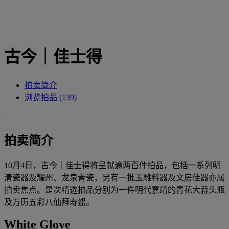
古今｜佳士得
拍卖简介
浏览拍品 (139)
拍卖简介
10月4日，古今｜佳士得将呈献逾两百件拍品，包括一系列明
清瓷器及耀州、龙泉青瓷，另有一批玉雕料器及文房佳器亦属
拍卖焦点。是次精选拍品分别为一件明代嘉靖的青花大蒜头瓶
及万历五彩八仙拜寿盌。
White Glove