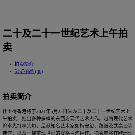
二十及二十一世纪艺术上午拍
卖
拍卖简介
浏览拍品 (86)
拍卖简介
佳士得香港将于
2021
年
5
月
25
日举办二十及二十一世纪艺术上
午拍卖，推出多种多样的东西方现代艺术杰作。越南现代艺术
将率先打响头炮，呈献知名艺术家如梅忠恕、黎谱及武高谈等
佳作，以及一幅重现世间的安格百迪巨作。拍卖亦将在欧洲现