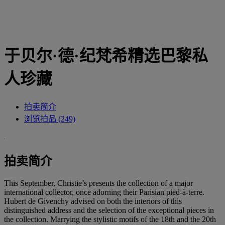
于贝尔·德·纪梵希精选巴黎私
人珍藏
拍卖简介
浏览拍品 (249)
拍卖简介
This September, Christie’s presents the collection of a major
international collector, once adorning their Parisian pied-à-terre.
Hubert de Givenchy advised on both the interiors of this
distinguished address and the selection of the exceptional pieces in
the collection. Marrying the stylistic motifs of the 18th and the 20th