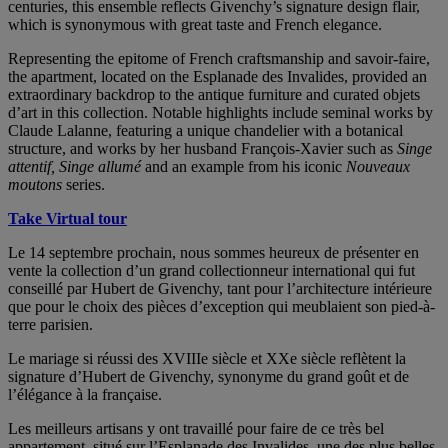
centuries, this ensemble reflects Givenchy’s signature design flair,
which is synonymous with great taste and French elegance.
Representing the epitome of French craftsmanship and savoir-faire,
the apartment, located on the Esplanade des Invalides, provided an
extraordinary backdrop to the antique furniture and curated objets
d’art in this collection. Notable highlights include seminal works by
Claude Lalanne, featuring a unique chandelier with a botanical
structure, and works by her husband François-Xavier such as
Singe
attentif, Singe allumé
and an example from his iconic
Nouveaux
moutons
series.
Take Virtual tour
Le 14 septembre prochain, nous sommes heureux de présenter en
vente la collection d’un grand collectionneur international qui fut
conseillé par Hubert de Givenchy, tant pour l’architecture intérieure
que pour le choix des pièces d’exception qui meublaient son pied-à-
terre parisien.
Le mariage si réussi des XVIIIe siècle et XXe siècle reflètent la
signature d’Hubert de Givenchy, synonyme du grand goût et de
l’élégance à la française.
Les meilleurs artisans y ont travaillé pour faire de ce très bel
appartement, situé sur l’Esplanade des Invalides, une des plus belles