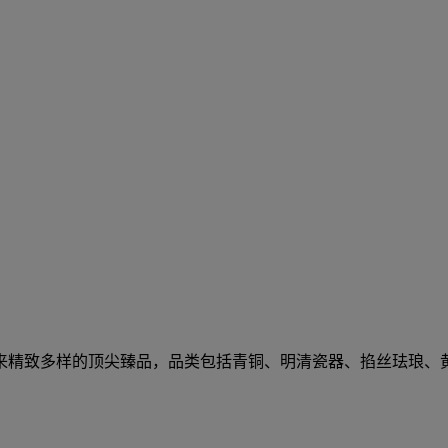
来精致多样的顶尖臻品，品类包括青铜、明清瓷器、掐丝珐琅、