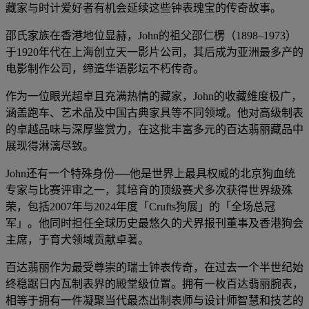
藏家与时计爱好者有机会延续这些钟表瑰宝的传奇故事。
邵氏家族在香港地位显赫，John的祖父邵仁楞（1898–1973）
于1920年代在上海创立天一影片公司，其后成为亚洲最多产的
电影制作公司，缔造华语影坛不朽传奇。
作为一位眼光超卓且充满热情的藏家，John的收藏维度极广，
涵盖跑车、艺术品及中国古典家具等不同领域。他对高级制表
的卓越品味与深厚鉴赏力，在这批丰富多元的百达翡丽藏品中
展现得淋漓尽致。
John还有一个特殊身份──他是世界上最具权威的北京狗血统
专家与比赛评审之一，其培育的顶级赛犬多次获得世界级殊
荣，包括2007年与2024年度「Crufts狗展」的「全场总冠
军」。他同时担任全球历史最悠久的犬界报刊董事及香港狗会
主席，于育犬领域贡献卓著。
百达翡丽作为最受尊崇的瑞士钟表传奇，在过去一个半世纪始
终稳踞日内瓦制表界的殿堂级位置。拥有一枚百达翡丽腕表，
相等于拥有一件凝聚当代最杰出制表师与设计师智慧和技艺的