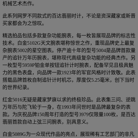
机械艺术杰作。
此系列网罗不同款式的百达翡丽时计，不论是资深藏家或新晋
买家都会为之惊叹。
精选拍品包括多款复杂功能腕表，每一枚皆展现品牌的标志性
技术。白金5102G天文腕表堪称惊世之作，重现品牌史上最复
杂腕表5002的星空图表。停产逾十年的型号5004是品牌首款量
产的追针万年历腕表，堪称现代高级复杂功能的经典杰作。另
一枚型号5959P铂金单按钮追针计时腕表，配备罕见且极具魅
力的黑色表盘，向品牌一款1923年的军官风格时计致敬。此表
搭载品牌首枚自制追针计时机芯，厚度仅5.25毫米，创下当时
的世界纪录。
红金5016无疑是藏家梦寐以求的终极珍品。此表集三问、逆跳
万年历与陀飞轮于一身，在1993年问世时是品牌最复杂的表
款。为庆祝品牌150周年打造的型号3979仅限量100枚，是百达
翡丽首款自动上弦三问腕表，别具意义。
白金5089G为一众现代作品的亮点，展现稀有工艺部门的非凡