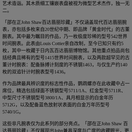
艺术造诣。其木质细工镶嵌表盘被视为微型艺术杰作，独一无
二。
「邵在正John Shaw百达翡丽珍藏」不仅涵盖现代百达翡丽腕
表，亦包括多枚来自20世纪中期、即品牌「黄金时代」的古董
腕表。其中最为瞩目的作品，乃一枚极度珍稀的型号542世界
时间腕表。此表由Louis Cottier亲自改制，至今已知只有约5
枚，其中一枚藏于日内瓦百达翡丽博物馆。其他重点拍品尚包
括经典且稀有的型号1415世界时间腕表，以及两款超罕见的古
董计时腕表：配备脉搏计刻度的不锈钢1463，与仅生产约140
枚的双追针计时腕表型号1436。
作为品牌最具辨识度的标志性作品，鹦鹉螺亦在此收藏中占一
席位，精选包括绿面不锈钢型号5711/1A、红金型号5711R、
中型尺寸不锈钢型号3800/1A、具月相显示的白金年历
5712G，以及配备蓝色放射状表面的白金万年历型号
5740/1G。
这些非凡腕表仅为此系列的部分亮点。「邵在正John Shaw 百
达翡丽珍藏」不仅展现出John兼具深度与广度的收藏眼光，更