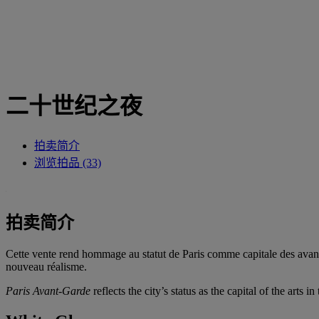
二十世纪之夜
拍卖简介
浏览拍品 (33)
拍卖简介
Cette vente rend hommage au statut de Paris comme capitale des avant-
nouveau réalisme.
Paris Avant-Garde
reflects the city’s status as the capital of the a