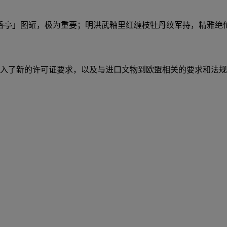
香亭」图罐，极为重要；明洪武釉里红缠枝牡丹纹军持，精雅绝
入了新的许可证要求，以及与进口文物到欧盟相关的要求和法规