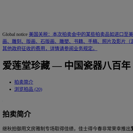
Global notice
美国关税：本次拍卖会中的某些拍卖品如进口至
画、雕刻、版画、石版画、雕塑、书籍、手稿、照片及影片（源
其他政府征收的费用，详情请参阅业务规定。
爱莲堂珍藏 — 中国瓷器八百年
拍卖简介
浏览拍品 (20)
拍卖简介
继秋拍御用文房雅制专场取得佳绩，佳士得今春非常荣幸推出