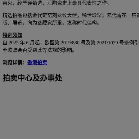
窑火，经严谨甄选，汇陶瓷史上最具代表性之作。
精选拍品包括金代定窑刻龙纹大盘，稀世珍罕；元代青花「锦
版、展览，向为鉴藏家所重，堪称时代佳构。
特别须知
自
2025
年
6
月起，欧盟第
2019/880
号及第
2021/1079
号条例引
至欧盟会否受到此等法规的影响。
浏览详情：
香港拍卖
拍卖中心及办事处