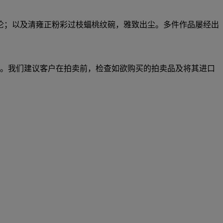
伦；以及清雍正粉彩过枝蝠桃纹碗，雅致出尘。多件作品屡经出
。我们建议客户在拍卖前，检查如欲购买的拍卖品及将其进口