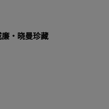
：威廉‧晓曼珍藏