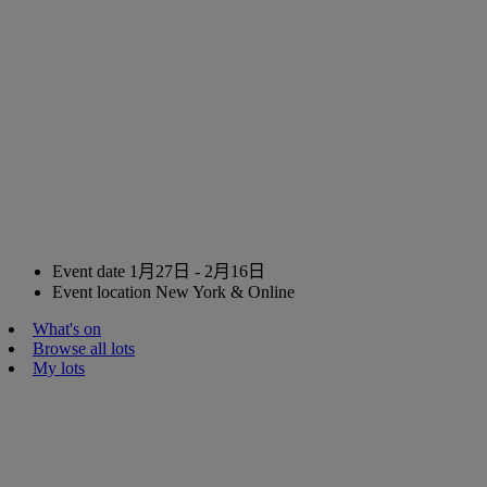
Event date
1月27日 - 2月16日
Event location
New York & Online
What's on
Browse all lots
My lots