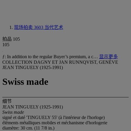
现场拍卖 3603
当代艺术
拍品 105
105
ƒ: In addition to the regular Buyer’s premium, a c…
显示更多
COLLECTION DAGNY ET JAN RUNNQVIST, GENÈVE
JEAN TINGUELY (1925-1991)
Swiss made
细节
JEAN TINGUELY (1925-1991)
Swiss made
signé et daté 'TINGUELY 55' (à l'intérieur de l'horloge)
éléments métalliques mobiles et méchanisme d'horlogerie
diamètre: 30 cm. (11 7/8 in.)