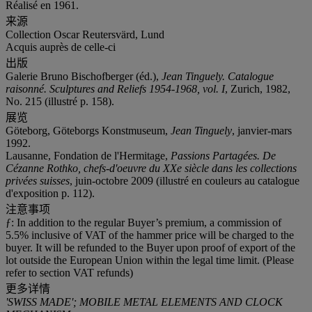
Réalisé en 1961.
来源
Collection Oscar Reutersvärd, Lund
Acquis auprès de celle-ci
出版
Galerie Bruno Bischofberger (éd.),
Jean Tinguely. Catalogue
raisonné. Sculptures and Reliefs 1954-1968, vol. I
, Zurich, 1982,
No. 215 (illustré p. 158).
展览
Göteborg, Göteborgs Konstmuseum,
Jean Tinguely
, janvier-mars
1992.
Lausanne, Fondation de l'Hermitage,
Passions Partagées. De
Cézanne Rothko, chefs-d'oeuvre du XXe siècle dans les collections
privées suisses
, juin-octobre 2009 (illustré en couleurs au catalogue
d'exposition p. 112).
注意事项
ƒ: In addition to the regular Buyer’s premium, a commission of
5.5% inclusive of VAT of the hammer price will be charged to the
buyer. It will be refunded to the Buyer upon proof of export of the
lot outside the European Union within the legal time limit. (Please
refer to section VAT refunds)
更多详情
'SWISS MADE'; MOBILE METAL ELEMENTS AND CLOCK