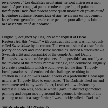
revendiquer : "Les dadaïstes m'ont aimé, se sont intéressés à mon
travail. Après coup, j'ai pu me rendre compte à quel point mon
intérêt pour Dada était évident parce qu'au moment où j'avais quitté
la peinture abstraire géométrique et que j'avais mis en mouvement
les éléments géométriques de cette peinture pour aller plus loin, on
m'a assez vite traité de dadaïste."
Originally designed by Tinguely at the request of Oscar
Reutersvärd, this "watch" with constructivist lines was humorously
called
Swiss Made
by its creator. The two men shared a taste for the
poetry of objects and impossible mechanics. Indeed Reutersvärd - a
Swedish artist and compatriot of the couple Jan and Dagny
Runnqvist - was one of the pioneers of "impossible" art, notably as
the inventor of the famous Penrose triangle, and convinced Tinguely
to create a pendulum which would never tell the time. Tinguely
loved paradoxes and embraced the challenge, resulting in the
creation in 1961 of
Swiss Made
, a work of a profoundly Dadaesque
nature, as Tinguely liked to emphasise: "The Dadaists liked me and
were interested in my work. Later, I realised how obvious my
interest in Dada was, because when I gave up abstract geometrical
painting and began moving around the geometric elements of this
painting to take it a stage further, I was quickly called a Dadaist."