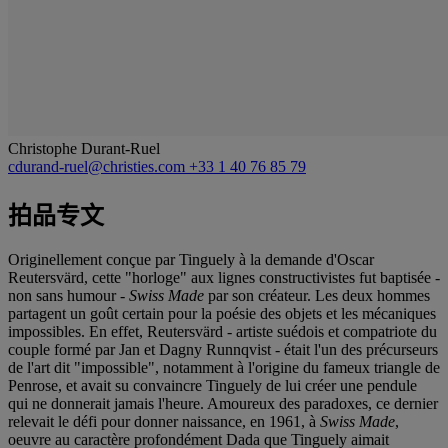
Christophe Durant-Ruel
cdurand-ruel@christies.com
+33 1 40 76 85 79
拍品专文
Originellement conçue par Tinguely à la demande d'Oscar
Reutersvärd, cette "horloge" aux lignes constructivistes fut baptisée -
non sans humour -
Swiss Made
par son créateur. Les deux hommes
partagent un goût certain pour la poésie des objets et les mécaniques
impossibles. En effet, Reutersvärd - artiste suédois et compatriote du
couple formé par Jan et Dagny Runnqvist - était l'un des précurseurs
de l'art dit "impossible", notamment à l'origine du fameux triangle de
Penrose, et avait su convaincre Tinguely de lui créer une pendule
qui ne donnerait jamais l'heure. Amoureux des paradoxes, ce dernier
relevait le défi pour donner naissance, en 1961, à
Swiss Made
,
oeuvre au caractère profondément Dada que Tinguely aimait