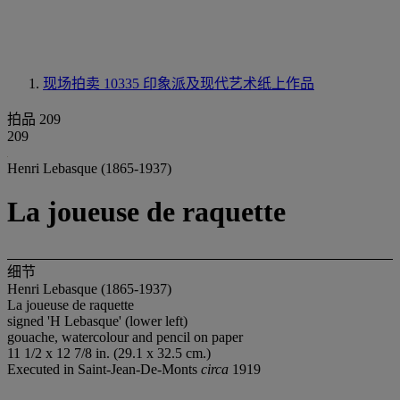
现场拍卖 10335
印象派及现代艺术纸上作品
拍品 209
209
Henri Lebasque (1865-1937)
La joueuse de raquette
细节
Henri Lebasque (1865-1937)
La joueuse de raquette
signed 'H Lebasque' (lower left)
gouache, watercolour and pencil on paper
11 1/2 x 12 7/8 in. (29.1 x 32.5 cm.)
Executed in Saint-Jean-De-Monts
circa
1919