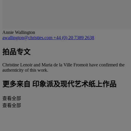
Annie Wallington
awallington@christies.com
+44 (0) 20 7389 2638
拍品专文
Christine Lenoir and Maria de la Ville Fromoit have confirmed the
authenticity of this work.
更多来自
印象派及现代艺术纸上作品
查看全部
查看全部