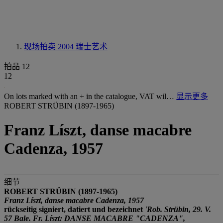
现场拍卖 2004
瑞士艺术
拍品 12
12
On lots marked with an + in the catalogue, VAT wil…
显示更多
ROBERT STRÜBIN (1897-1965)
Franz Líszt, danse macabre
Cadenza, 1957
细节
ROBERT STRÜBIN (1897-1965)
Franz Líszt, danse macabre Cadenza, 1957
rückseitig signiert, datiert und bezeichnet
'Rob. Strübin, 29. V.
57 Bale. Fr. Líszt: DANSE MACABRE "CADENZA",