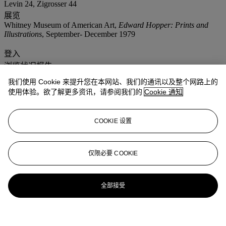
Levin 24, Zigrosser 44
展览
Whitney Museum of American Art,
Edward Hopper: Prints and
Illustrations
, September- December 1979
登入
浏览状况报告
我们使用 Cookie 来提升您在本网站、我们的通讯以及整个网路上的
更多来自
版画及复本
使用体验。欲了解更多资讯，请参阅我们的
Cookie 通知
查看全部
COOKIE 设置
查看全部
仅限必要 COOKIE
全部接受