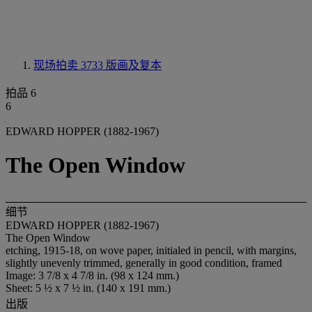
现场拍卖 3733
版画及复本
拍品 6
6
EDWARD HOPPER (1882-1967)
The Open Window
细节
EDWARD HOPPER (1882-1967)
The Open Window
etching, 1915-18, on wove paper, initialed in pencil, with margins,
slightly unevenly trimmed, generally in good condition, framed
Image: 3 7/8 x 4 7/8 in. (98 x 124 mm.)
Sheet: 5 ½ x 7 ½ in. (140 x 191 mm.)
出版