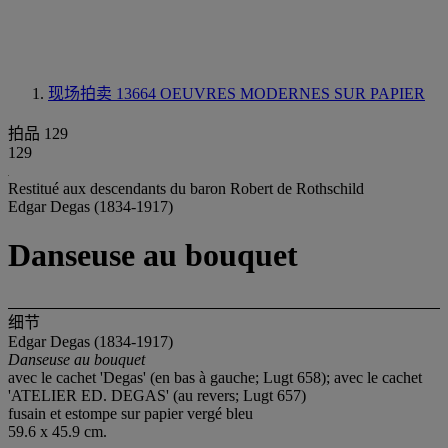
现场拍卖 13664
OEUVRES MODERNES SUR PAPIER
拍品 129
129
Restitué aux descendants du baron Robert de Rothschild
Edgar Degas (1834-1917)
Danseuse au bouquet
细节
Edgar Degas (1834-1917)
Danseuse au bouquet
avec le cachet 'Degas' (en bas à gauche; Lugt 658); avec le cachet
'ATELIER ED. DEGAS' (au revers; Lugt 657)
fusain et estompe sur papier vergé bleu
59.6 x 45.9 cm.