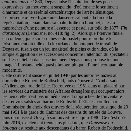
quatorze ans
de 1880, Degas puise l'inspiration de ses poses
expressives, au mouvement suspendu, d'où émane le sentiment
d'harmonie et de sérénité caractéristique de l'art hellénistique.
Le présente œuvre figure une danseuse saluant à la fin de la
représentation, tenant dans sa main droite un bouquet, et est à
rapprocher d’une peinture à l'essence et pastel sur toile de 1877,
Fin
d'arabesque
(Lemoisne, no. 418; fig. 2). Alors que l’œuvre finale,
en couleurs, joue sur la richesse du pastel pour reproduire le
foisonnement du tulle et la luxuriance du bouquet, le travail de
Degas au fusain est un jeu magistral de pleins et de vides, où la
simple suggestion des accessoires concentre l’attention du spectateur
sur l’essentiel: la danseuse inclinée. Degas nous propose ici une
image à l’instantanéité quasi photographique, d’une incomparable
modernité.
Cette œuvre fut saisie en juillet 1940 par les autorités nazies au
domicile de Robert de Rothschild, puis déposée à l’Ambassade
d’Allemagne, rue de Lille. Retrouvée en 1951 dans un placard par
les services du ministère des Affaires étrangères qui occupent alors
les lieux, elle n’est pas immédiatement rapprochée de l’inventaire
des œuvres saisies au baron de Rothschild. Elle est confiée par la
Commission du choix des œuvres de la récupération artistique du 29
mai 1951 à la garde du Cabinet des dessins du musée du Louvre,
puis du musée d’Orsay, à son ouverture en juin 1986. Ce n’est qu’en
juin 2016, exactement trente ans plus tard, que
Danseuse au
bouquet
est restitué aux descendants du baron Robert de Rothschild.