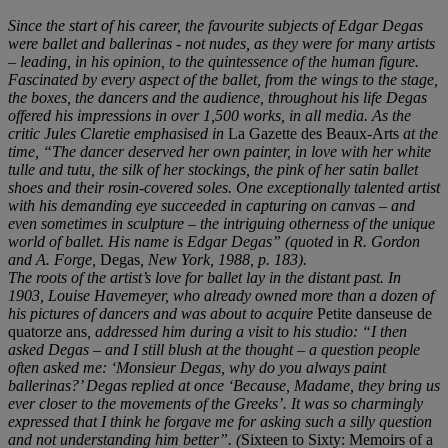
Since the start of his career, the favourite subjects of Edgar Degas
were ballet and ballerinas - not nudes, as they were for many artists
– leading, in his opinion, to the quintessence of the human figure.
Fascinated by every aspect of the ballet, from the wings to the stage,
the boxes, the dancers and the audience, throughout his life Degas
offered his impressions in over 1,500 works, in all media. As the
critic Jules Claretie emphasised in
La Gazette des Beaux-Arts
at the
time, “The dancer deserved her own painter, in love with her white
tulle and tutu, the silk of her stockings, the pink of her satin ballet
shoes and their rosin-covered soles. One exceptionally talented artist
with his demanding eye succeeded in capturing on canvas – and
even sometimes in sculpture – the intriguing otherness of the unique
world of ballet. His name is Edgar Degas” (quoted
in
R. Gordon
and A. Forge,
Degas
, New York, 1988, p. 183).
The roots of the artist’s love for ballet lay in the distant past. In
1903, Louise Havemeyer, who already owned more than a dozen of
his pictures of dancers and was about to acquire
Petite danseuse de
quatorze ans
, addressed him during a visit to his studio: “I then
asked Degas – and I still blush at the thought – a question people
often asked me: ‘Monsieur Degas, why do you always paint
ballerinas?’ Degas replied at once ‘Because, Madame, they bring us
ever closer to the movements of the Greeks’. It was so charmingly
expressed that I think he forgave me for asking such a silly question
and not understanding him better”. (
Sixteen to Sixty: Memoirs of a