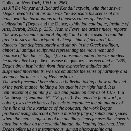
Collector
, New York, 1961, p. 256).
As Jill De Vonyar and Richard Kendall explain, with that answer
Degas revealed that his aim was “to associate his scenes of the
ballet with the harmonious and timeless values of classical
civilisation” (
Degas and the Dance
, exhibition catalogue, Institute of
Arts, Detroit, 2002, p. 235). Jeanne Fevre, the artist’s niece, reports
“he was passionate about Antiquity” and that he used to read the
great classics in the original. As Degas himself declared, his
dancers “are depicted purely and simply in the Greek tradition,
almost all antique sculptures representing the movement and
balance of the dance” (fig. 1). In museums and in the wax models
he made after
La petite danseuse de quatorze an
s executed in 1880,
Degas drew inspiration from their expressive attitudes and
suspended movements, whence emanates the sense of harmony and
serenity characteristic of Hellenistic art.
The work presented here shows a ballerina taking a bow at the end
of the performance, holding a bouquet in her right hand. It is
reminiscent of a painting in oils and pastel on canvas of 1877,
Fin
d’arabesque
(Lemoine, Nº 418; fig. 2). Whereas the final work, in
colour, uses the richness of pastels to reproduce the abundance of
the tulle and the luxuriance of the bouquet, the work Degas
produced using charcoal offers a masterly play of solids and spaces
where the mere suggestion of the ancillary items focuses the viewer’s
attention rather on the essential image: the leaning ballerina. Here,
Degas offers us an instantaneous, almost photographic and