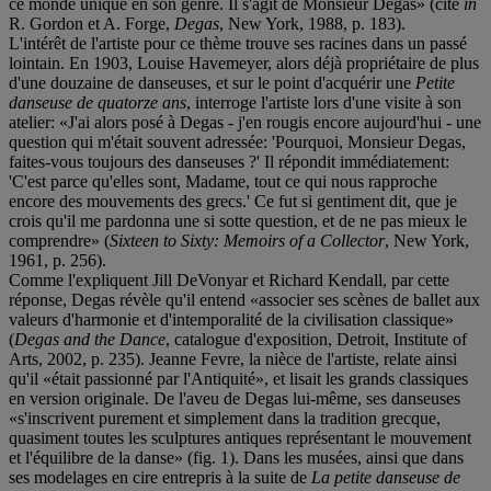
ce monde unique en son genre. Il s'agit de Monsieur Degas» (cité
in
R. Gordon et A. Forge,
Degas
, New York, 1988, p. 183).
L'intérêt de l'artiste pour ce thème trouve ses racines dans un passé
lointain. En 1903, Louise Havemeyer, alors déjà propriétaire de plus
d'une douzaine de danseuses, et sur le point d'acquérir une
Petite
danseuse de quatorze ans
, interroge l'artiste lors d'une visite à son
atelier: «J'ai alors posé à Degas - j'en rougis encore aujourd'hui - une
question qui m'était souvent adressée: 'Pourquoi, Monsieur Degas,
faites-vous toujours des danseuses ?' Il répondit immédiatement:
'C'est parce qu'elles sont, Madame, tout ce qui nous rapproche
encore des mouvements des grecs.' Ce fut si gentiment dit, que je
crois qu'il me pardonna une si sotte question, et de ne pas mieux le
comprendre» (
Sixteen to Sixty: Memoirs of a Collector
, New York,
1961, p. 256).
Comme l'expliquent Jill DeVonyar et Richard Kendall, par cette
réponse, Degas révèle qu'il entend «associer ses scènes de ballet aux
valeurs d'harmonie et d'intemporalité de la civilisation classique»
(
Degas and the Dance
, catalogue d'exposition, Detroit, Institute of
Arts, 2002, p. 235). Jeanne Fevre, la nièce de l'artiste, relate ainsi
qu'il «était passionné par l'Antiquité», et lisait les grands classiques
en version originale. De l'aveu de Degas lui-même, ses danseuses
«s'inscrivent purement et simplement dans la tradition grecque,
quasiment toutes les sculptures antiques représentant le mouvement
et l'équilibre de la danse» (fig. 1). Dans les musées, ainsi que dans
ses modelages en cire entrepris à la suite de
La petite danseuse de