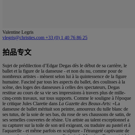
Valentine Legris
vlegris@christies.com
+33 (0) 1 40 76 86 25
拍品专文
Sujet de prédilection d’Edgar Degas dès le début de sa carrière, le
ballet et la figure de la danseuse - et non du nu, comme pour de
nombreux artistes - mènent selon lui à la quintessence de la figure
humaine. Fasciné par tous les aspects du ballet, des coulisses à la
scène, des loges des danseuses à celles des spectateurs, Degas
restitue au cours de sa vie ses impressions à travers plus de mille-
cinq-cents travaux, sur tous supports. Comme le souligne à l'époque
le critique Jules Claretie dans
La Gazette des Beaux-Arts:
«La
danseuse de ballet méritait son peintre, amoureux du tulle blanc de
ses tutus, de la soie de ses bas, du rose de ses chaussons de satin, de
ses semelles couvertes de résine. Un artiste au talent exceptionnel a
su capturer sur la toile de son œil exigeant, ou traduire au pastel et à
l'aquarelle - et même parfois en sculpture - l'étrangeté captivante de