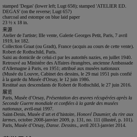
stamped 'Degas' (lower left; Lugt 658); stamped 'ATELIER ED.
DEGAS' (on the reverse; Lugt 657)
charcoal and estompe on blue laid paper
23 ½ x 18 in.
来源
Atelier de l'artiste; IIIe vente, Galerie Georges Petit, Paris, 7 avril
1919, lot 182.
Collection Graat (ou Gradt), France (acquis au cours de cette vente).
Robert de Rothschild, Paris.
Saisi au domicile de celui-ci par les autorités nazies, en juillet 1940.
Retrouvé au Ministère des Affaires étrangères, ancienne Ambassade
d'Allemagne à Paris, en 1951; attribué aux musées nationaux
(Musée du Louvre, Cabinet des dessins, le 29 mai 1951 puis confié
à la garde du Musée d'Orsay, le 12 juin 1986.
Restitué aux descendants de Robert de Rothschild, le 27 juin 2016.
展览
Paris, Musée d’Orsay,
Présentation des œuvres récupérées après la
Seconde Guerre mondiale et confiées à la garde des musées
nationaux
,
avril-mai 1997.
Saint-Denis, Musée d’art et d’histoire,
Honoré Daumier, du rire aux
larmes
, octobre 2008-janvier 2009, p. 131, no. 111 (illustré, p. 101).
Paris, Musée d’Orsay,
Danse. Dessins
., avril 2013-janvier 2014.