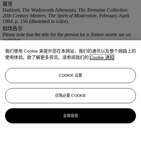
展览
Hartford, The Wadsworth Atheneum,
The Tremaine Collection:
20th Century Masters, The Spirit of Modernism
, February-April
1984, p. 156 (illustrated in color).
拍场告示
Please note that the title for the present lot is
Nature morte sur un
guéridon
.
我们使用 Cookie 来提升您在本网站、我们的通讯以及整个网路上的
拍品专文
使用体验。欲了解更多资讯，请参阅我们的
Cookie 通知
Eric Mouchet has confirmed the authenticity of this work.
COOKIE 设置
更多来自
印象派及现代艺术纸上作品
仅限必要 COOKIE
查看全部
查看全部
全部接受