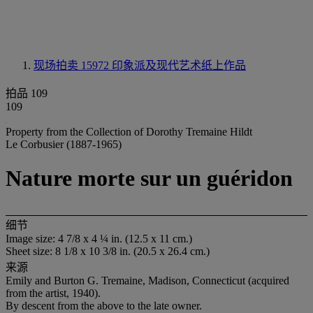
现场拍卖 15972
印象派及现代艺术纸上作品
拍品 109
109
Property from the Collection of Dorothy Tremaine Hildt
Le Corbusier (1887-1965)
Nature morte sur un guéridon
细节
Image size: 4 7/8 x 4 ¼ in. (12.5 x 11 cm.)
Sheet size: 8 1/8 x 10 3/8 in. (20.5 x 26.4 cm.)
来源
Emily and Burton G. Tremaine, Madison, Connecticut (acquired
from the artist, 1940).
By descent from the above to the late owner.