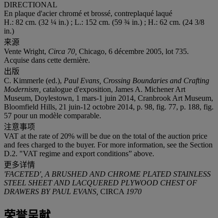
DIRECTIONAL
En plaque d'acier chromé et brossé, contreplaqué laqué
H.: 82 cm. (32 ¼ in.) ; L.: 152 cm. (59 ¾ in.) ; H.: 62 cm. (24 3/8
in.)
来源
Vente Wright,
Circa 70,
Chicago, 6 décembre 2005, lot 735.
Acquise dans cette dernière.
出版
C. Kimmerle (ed.),
Paul Evans, Crossing Boundaries and Crafting
Modernism,
catalogue d'exposition, James A. Michener Art
Museum, Doylestown, 1 mars-1 juin 2014, Cranbrook Art Museum,
Bloomfield Hills, 21 juin-12 octobre 2014, p. 98, fig. 77, p. 188, fig.
57 pour un modèle comparable.
注意事项
VAT at the rate of 20% will be due on the total of the auction price
and fees charged to the buyer. For more information, see the Section
D.2. "VAT regime and export conditions” above.
更多详情
'FACETED', A BRUSHED AND CHROME PLATED STAINLESS
STEEL SHEET AND LACQUERED PLYWOOD CHEST OF
DRAWERS BY PAUL EVANS,
CIRCA
1970
荣誉呈献