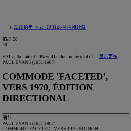
现场拍卖 19555
玛丽昂·兰伯特珍藏
拍品 58
58
VAT at the rate of 20% will be due on the total of…
显示更多
PAUL EVANS (1931-1987)
COMMODE 'FACETED',
VERS 1970, ÉDITION
DIRECTIONAL
细节
PAUL EVANS (1931-1987)
COMMODE 'FACETED', VERS 1970, ÉDITION