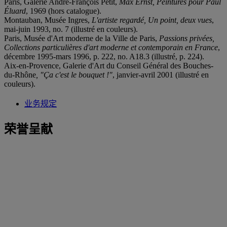
Paris, Galerie André-François Petit,
Max Ernst, Peintures pour Paul
Éluard
, 1969 (hors catalogue).
Montauban, Musée Ingres,
L'artiste regardé, Un point, deux vues
,
mai-juin 1993, no. 7 (illustré en couleurs).
Paris, Musée d'Art moderne de la Ville de Paris,
Passions privées,
Collections particulières d'art moderne et contemporain en France
,
décembre 1995-mars 1996, p. 222, no. A18.3 (illustré, p. 224).
Aix-en-Provence, Galerie d'Art du Conseil Général des Bouches-
du-Rhône
, "Ça c'est le bouquet !"
, janvier-avril 2001 (illustré en
couleurs).
业务规定
荣誉呈献