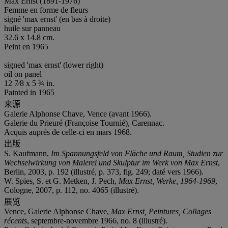
Max Ernst (1891-1976)
Femme en forme de fleurs
signé 'max ernst' (en bas à droite)
huile sur panneau
32.6 x 14.8 cm.
Peint en 1965
signed 'max ernst' (lower right)
oil on panel
12 7⁄8 x 5 ¾ in.
Painted in 1965
来源
Galerie Alphonse Chave, Vence (avant 1966).
Galerie du Prieuré (Françoise Tournié), Carennac.
Acquis auprès de celle-ci en mars 1968.
出版
S. Kaufmann,
Im Spannungsfeld von Fläche und Raum, Studien zur
Wechselwirkung von Malerei und Skulptur im Werk von Max Ernst
,
Berlin, 2003, p. 192 (illustré, p. 373, fig. 249; daté vers 1966).
W. Spies, S. et G. Metken, J. Pech,
Max Ernst, Werke, 1964-1969
,
Cologne, 2007, p. 112, no. 4065 (illustré).
展览
Vence, Galerie Alphonse Chave,
Max Ernst, Peintures, Collages
récents
, septembre-novembre 1966, no. 8 (illustré).