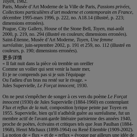
Toyen
, 1982.
Paris, Musée d’Art Moderne de la Ville de Paris,
Passions privées,
Collections particulières d’art moderne
et contemporain en France
,
décembre 1995-mars 1996, p. 222, no. A18.14 (illustré, p. 223;
dimensions erronées).
Prague, City Gallery, House of the Stone Bell,
Toyen
, mai-août
2000, p. 219, no. 294 (illustré en couleurs; dimensions erronées).
Saint-Étienne, Musée d’Art Moderne,
Toyen
,
Une femme
surréaliste
, juin-septembre 2002, p. 191 et 259, no. 112 (illustré en
couleurs, p. 190; dimensions erronées).
更多详情
« Il fait nuit dans la pièce où tremble un oreiller
Comme un voilier qui sent venir la haute mer,
Et je ne comprends pas si je suis l'équipage
Ou l'adieu d'un bras nu resté sur le rivage. »
Jules Supervielle,
Le Forçat innocent,
1930.
On ne peut s'empêcher de songer à ces vers du poème
Le Forçat
innocent
(1930) de Jules Supervielle (1884-1960) en contemplant
Flux et reflux de la nuit
, composition lyrique peinte par Toyen en
1955. Supervielle, bien qu'il n'adhérât guère au surréalisme, fut un
membre actif de l'avant-garde littéraire parisienne des années 1940,
proche de poètes, écrivains et critiques tels que Jean Paulhan (1884-
1968), Henri Michaux (1899-1964) ou René Etiemble (1909-2002).
La notion de « flux » et de « reflux » évoque par ailleurs une idée de