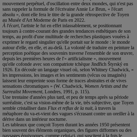
mouvement perpétuel, d'oscillation entre deux mondes, qui n'est pas
sans rappeler la formule de l'écrivaine Annie Le Brun, « l'écart
absolu », dont elle fera le titre de la grande rétrospective de Toyen
au Musée d'Art Moderne de Paris en 2022.
À l'écart
, l'artiste le fut en effet inlassablement, se positionnant
toujours à contre-courant des grandes tendances esthétiques de son
temps, au profit d'une multitude de recherches plastiques vouées à
exprimer le regard singulier qu'elle portait sur le monde : le monde
autour d'elle, en elle, et au-delà. La volonté de traduire en peinture la
perception poétique des souvenirs traverse l'ensemble de son œuvre,
depuis les premières heures de l'« artificialisme », mouvement
qu'elle cofonde avec son compatriote tchèque Jindřich Štyrský en
1926. En découle un langage visuel où, selon Whitney Chadwick, «
les impressions, les images et les sentiments (vécus ou imaginés)
laissent leur empreinte sous forme de traces abstraites et de vives
sensations chromatiques » (W. Chadwick,
Women Artists and the
Surrealist Movement
, Londres, 1991, p. 115).
Une trentaine d'années plus tard, et peu de temps après sa période
surréaliste, c'est sa vision-même de la vie, très subjective, que Toyen
semble cristalliser dans
Flux et reflux de la nuit
, à travers la
métaphore du va-et-vient des vagues s'écrasant contre un oreiller à la
dérive dans un intérieur nocturne.
Les tableaux que conçoit Toyen durant les années 1950 présentent
bien souvent des éléments organiques, des figures difformes ou des
paysages équivoques, comme celui-ci, qui suscitent à la fois le