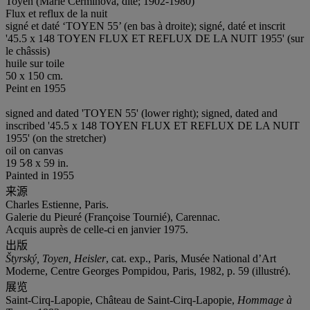
Toyen (Marie Cermínová, dite; 1902-1980)
Flux et reflux de la nuit
signé et daté ‘TOYEN 55’ (en bas à droite); signé, daté et inscrit
'45.5 x 148 TOYEN FLUX ET REFLUX DE LA NUIT 1955' (sur
le châssis)
huile sur toile
50 x 150 cm.
Peint en 1955
signed and dated 'TOYEN 55' (lower right); signed, dated and
inscribed '45.5 x 148 TOYEN FLUX ET REFLUX DE LA NUIT
1955' (on the stretcher)
oil on canvas
19 5⁄8 x 59 in.
Painted in 1955
来源
Charles Estienne, Paris.
Galerie du Pieuré (Françoise Tournié), Carennac.
Acquis auprès de celle-ci en janvier 1975.
出版
Štyrský, Toyen, Heisler
, cat. exp., Paris, Musée National d’Art
Moderne, Centre Georges Pompidou, Paris, 1982, p. 59 (illustré).
展览
Saint-Cirq-Lapopie, Château de Saint-Cirq-Lapopie,
Hommage à