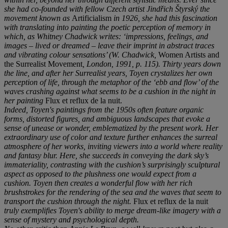
she had co-founded with fellow Czech artist Jindřich Štyrský the
movement known as
Artificialism
in 1926, she had this fascination
with translating into painting the poetic perception of memory in
which, as Whitney Chadwick writes: ‘impressions, feelings, and
images – lived or dreamed – leave their imprint in abstract traces
and vibrating colour sensations’ (W. Chadwick,
Women Artists and
the Surrealist Movement
, London, 1991, p. 115). Thirty years down
the line, and after her Surrealist years, Toyen crystalizes her own
perception of life, through the metaphor of the ‘ebb and flow’ of the
waves crashing against what seems to be a cushion in the night in
her painting
Flux et reflux de la nuit.
Indeed, Toyen's paintings from the 1950s often feature organic
forms, distorted figures, and ambiguous landscapes that evoke a
sense of unease or wonder, emblematized by the present work. Her
extraordinary use of color and texture further enhances the surreal
atmosphere of her works, inviting viewers into a world where reality
and fantasy blur. Here, she succeeds in conveying the dark sky’s
immateriality, contrasting with the cushion’s surprisingly sculptural
aspect as opposed to the plushness one would expect from a
cushion. Toyen then creates a wonderful flow with her rich
brushstrokes for the rendering of the sea and the waves that seem to
transport the cushion through the night.
Flux et reflux de la nuit
truly exemplifies Toyen's ability to merge dream-like imagery with a
sense of mystery and psychological depth.