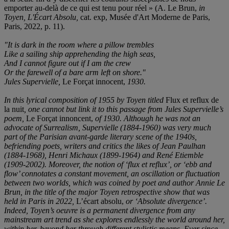
emporter au-delà de ce qui est tenu pour réel » (A. Le Brun,
in
Toyen, L'Écart Absolu,
cat. exp, Musée d'Art Moderne de Paris,
Paris, 2022, p. 11).
"It is dark in the room where a pillow trembles
Like a sailing ship apprehending the high seas,
And I cannot figure out if I am the crew
Or the farewell of a bare arm left on shore."
Jules Supervielle,
Le Forçat innocent,
1930.
In this lyrical composition of 1955 by Toyen titled
Flux et reflux de
la nuit
, one cannot but link it to this passage from Jules Supervielle’s
poem,
Le Forçat innoncent,
of 1930. Although he was not an
advocate of Surrealism, Supervielle (1884-1960) was very much
part of the Parisian avant-garde literary scene of the 1940s,
befriending poets, writers and critics the likes of Jean Paulhan
(1884-1968), Henri Michaux (1899-1964) and René Etiemble
(1909-2002). Moreover, the notion of ‘flux et reflux’, or ‘ebb and
flow’ connotates a constant movement, an oscillation or fluctuation
between two worlds, which was coined by poet and author Annie Le
Brun, in the title of the major Toyen retrospective show that was
held in Paris in 2022,
L’écart absolu,
or ‘Absolute divergence’.
Indeed, Toyen’s oeuvre is a permanent divergence from any
mainstream art trend as she explores endlessly the world around her,
within her, beyond her through different stylistic means. Ever since