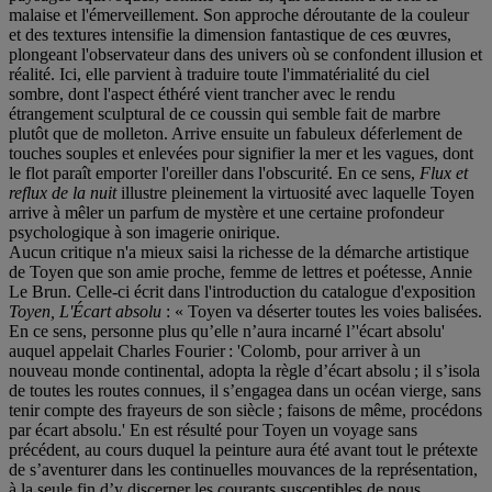
malaise et l'émerveillement. Son approche déroutante de la couleur
et des textures intensifie la dimension fantastique de ces œuvres,
plongeant l'observateur dans des univers où se confondent illusion et
réalité. Ici, elle parvient à traduire toute l'immatérialité du ciel
sombre, dont l'aspect éthéré vient trancher avec le rendu
étrangement sculptural de ce coussin qui semble fait de marbre
plutôt que de molleton. Arrive ensuite un fabuleux déferlement de
touches souples et enlevées pour signifier la mer et les vagues, dont
le flot paraît emporter l'oreiller dans l'obscurité. En ce sens,
Flux et
reflux de la nuit
illustre pleinement la virtuosité avec laquelle Toyen
arrive à mêler un parfum de mystère et une certaine profondeur
psychologique à son imagerie onirique.
Aucun critique n'a mieux saisi la richesse de la démarche artistique
de Toyen que son amie proche, femme de lettres et poétesse, Annie
Le Brun. Celle-ci écrit dans l'introduction du catalogue d'exposition
Toyen, L'Écart absolu
: « Toyen va déserter toutes les voies balisées.
En ce sens, personne plus qu’elle n’aura incarné l’'écart absolu'
auquel appelait Charles Fourier : 'Colomb, pour arriver à un
nouveau monde continental, adopta la règle d’écart absolu ; il s’isola
de toutes les routes connues, il s’engagea dans un océan vierge, sans
tenir compte des frayeurs de son siècle ; faisons de même, procédons
par écart absolu.' En est résulté pour Toyen un voyage sans
précédent, au cours duquel la peinture aura été avant tout le prétexte
de s’aventurer dans les continuelles mouvances de la représentation,
à la seule fin d’y discerner les courants susceptibles de nous