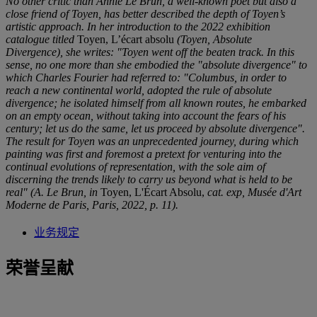
No other critic than Annie Le Brun, a well-known poet but also a
close friend of Toyen, has better described the depth of Toyen’s
arti
s
tic approach. In her introduction to the 2022 exhibition
catalogue titled
Toyen, L’écart absolu
(Toyen, Absolute
Divergence), she writes: "Toyen went off the beaten track. In this
sense, no one more than she embodied the "absolute divergence" to
which Charles Fourier had referred to: "Columbus, in order to
reach a new continental world, adopted the rule of absolute
divergence; he isolated himself from all known routes, he embarked
on an empty ocean, without taking into account the fears of his
century; let us do the same, let us proceed by absolute divergence".
The result for Toyen was an unprecedented journey, during which
painting was first and foremost a pretext for venturing into the
continual evolutions of representation, with the sole aim of
discerning the trends likely to carry us beyond what is held to be
real" (A. Le Brun, in
Toyen, L'Écart Absolu,
cat. exp, Musée d'Art
Moderne de Paris, Paris, 2022, p. 11).
业务规定
荣誉呈献