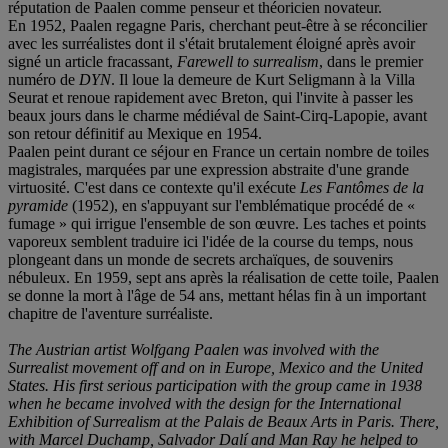
réputation de Paalen comme penseur et théoricien novateur.
En 1952, Paalen regagne Paris, cherchant peut-être à se réconcilier
avec les surréalistes dont il s'était brutalement éloigné après avoir
signé un article fracassant,
Farewell to surrealism
, dans le premier
numéro de
DYN
. Il loue la demeure de Kurt Seligmann à la Villa
Seurat et renoue rapidement avec Breton, qui l'invite à passer les
beaux jours dans le charme médiéval de Saint-Cirq-Lapopie, avant
son retour définitif au Mexique en 1954.
Paalen peint durant ce séjour en France un certain nombre de toiles
magistrales, marquées par une expression abstraite d'une grande
virtuosité. C'est dans ce contexte qu'il exécute
Les Fantômes de la
pyramide
(1952), en s'appuyant sur l'emblématique procédé de «
fumage » qui irrigue l'ensemble de son œuvre. Les taches et points
vaporeux semblent traduire ici l'idée de la course du temps, nous
plongeant dans un monde de secrets archaïques, de souvenirs
nébuleux. En 1959, sept ans après la réalisation de cette toile, Paalen
se donne la mort à l'âge de 54 ans, mettant hélas fin à un important
chapitre de l'aventure surréaliste.
The Austrian artist Wolfgang Paalen was involved with the
Surrealist movement off and on in Europe, Mexico and the United
States. His first serious participation with the group came in 1938
when he became involved with the design for the International
Exhibition of Surrealism at the Palais de Beaux Arts in Paris. There,
with Marcel Duchamp, Salvador Dalí and Man Ray he helped to