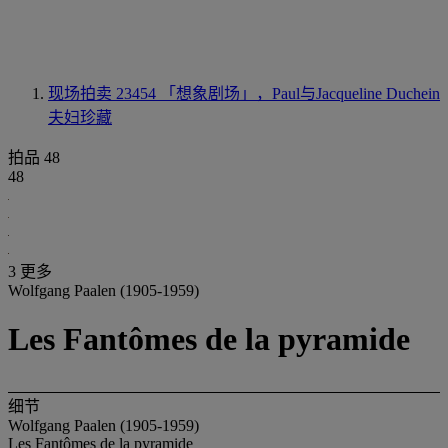
现场拍卖 23454
「想象剧场」，Paul与Jacqueline Duchein
夫妇珍藏
拍品 48
48
3 更多
Wolfgang Paalen (1905-1959)
Les Fantômes de la pyramide
细节
Wolfgang Paalen (1905-1959)
Les Fantômes de la pyramide