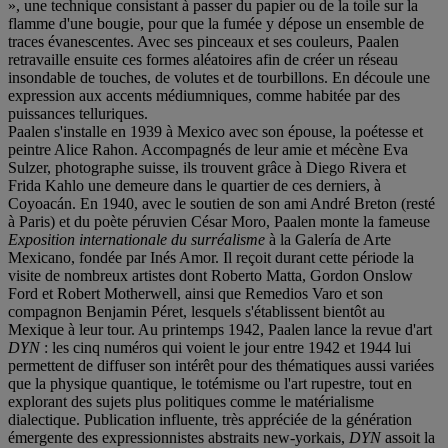
», une technique consistant à passer du papier ou de la toile sur la
flamme d'une bougie, pour que la fumée y dépose un ensemble de
traces évanescentes. Avec ses pinceaux et ses couleurs, Paalen
retravaille ensuite ces formes aléatoires afin de créer un réseau
insondable de touches, de volutes et de tourbillons. En découle une
expression aux accents médiumniques, comme habitée par des
puissances telluriques.
Paalen s'installe en 1939 à Mexico avec son épouse, la poétesse et
peintre Alice Rahon. Accompagnés de leur amie et mécène Eva
Sulzer, photographe suisse, ils trouvent grâce à Diego Rivera et
Frida Kahlo une demeure dans le quartier de ces derniers, à
Coyoacán. En 1940, avec le soutien de son ami André Breton (resté
à Paris) et du poète péruvien César Moro, Paalen monte la fameuse
Exposition internationale du surréalisme
à la Galería de Arte
Mexicano, fondée par Inés Amor. Il reçoit durant cette période la
visite de nombreux artistes dont Roberto Matta, Gordon Onslow
Ford et Robert Motherwell, ainsi que Remedios Varo et son
compagnon Benjamin Péret, lesquels s'établissent bientôt au
Mexique à leur tour. Au printemps 1942, Paalen lance la revue d'art
DYN
: les cinq numéros qui voient le jour entre 1942 et 1944 lui
permettent de diffuser son intérêt pour des thématiques aussi variées
que la physique quantique, le totémisme ou l'art rupestre, tout en
explorant des sujets plus politiques comme le matérialisme
dialectique. Publication influente, très appréciée de la génération
émergente des expressionnistes abstraits new-yorkais,
DYN
assoit la