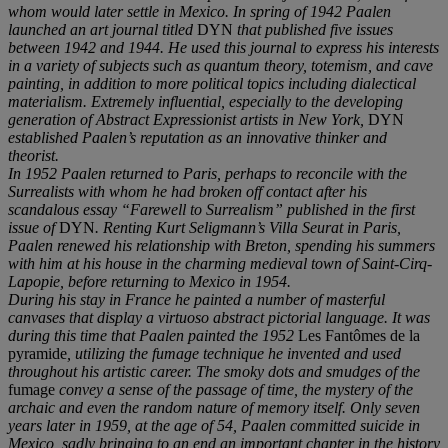
whom would later settle in Mexico. In spring of 1942 Paalen
launched an art journal titled
DYN
that published five issues
between 1942 and 1944. He used this journal to express his interests
in a variety of subjects such as quantum theory, totemism, and cave
painting, in addition to more political topics including dialectical
materialism. Extremely influential, especially to the developing
generation of Abstract Expressionist artists in New York,
DYN
established Paalen’s reputation as an innovative thinker and
theorist.
In 1952 Paalen returned to Paris, perhaps to reconcile with the
Surrealists with whom he had broken off contact after his
scandalous essay “Farewell to Surrealism” published in the first
issue of
DYN
. Renting Kurt Seligmann’s Villa Seurat in Paris,
Paalen renewed his relationship with Breton, spending his summers
with him at his house in the charming medieval town of Saint-Cirq-
Lapopie, before returning to Mexico in 1954.
During his stay in France he painted a number of masterful
canvases that display a virtuoso abstract pictorial language. It was
during this time that Paalen painted the 1952
Les Fantômes de la
pyramide
, utilizing the fumage technique he invented and used
throughout his artistic career. The smoky dots and smudges of the
fumage
convey a sense of the passage of time, the mystery of the
archaic and even the random nature of memory itself. Only seven
years later in 1959, at the age of 54, Paalen committed suicide in
Mexico, sadly bringing to an end an important chapter in the history