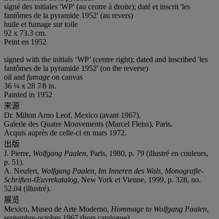
signé des initiales 'WP' (au centre à droite); daté et inscrit 'les
fantômes de la pyramide 1952' (au revers)
huile et fumage sur toile
92 x 73.3 cm.
Peint en 1952
signed with the initials ‘WP’ (centre right); dated and inscribed 'les
fantômes de la pyramide 1952' (on the reverse)
oil and
fumage
on canvas
36 ¼ x 28 7⁄8 in.
Painted in 1952
来源
Dr. Milton Arno Leof, Mexico (avant 1967).
Galerie des Quatre Mouvements (Marcel Fleiss), Paris.
Acquis auprès de celle-ci en mars 1972.
出版
J. Pierre,
Wolfgang Paalen
, Paris, 1980, p. 79 (illustré en couleurs,
p. 51).
A. Neufert,
Wolfgang Paalen, Im Inneren des Wals, Monografie-
Schriften-Œuvrekatalog
, New York et Vienne, 1999, p. 328, no.
52.04 (illustré).
展览
Mexico, Museo de Arte Moderno
, Hommage to Wolfgang Paalen
,
septembre-octobre 1967 (hors catalogue).