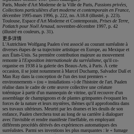
Paris, Musée d'Art Moderne de la Ville de Paris,
Passions privées,
Collections particulières d'art moderne et contemporain en France
,
décembre 1995-mars 1996, p. 222, no. A18.8 (illustré, p. 223).
Toulouse, Espace d'Art Moderne et Contemporain,
Prises de Terre,
Potlatch pour Noël Arnaud
, novembre-décembre 1997, p. 42
(illustré en couleurs, p. 31).
更多详情
L'Autrichien Wolfgang Paalen s'est associé au courant surréaliste à
diverses étapes de sa trajectoire artistique en Europe, au Mexique et
aux États-Unis. Sa première contribution majeure au mouvement
remonte à l'
Exposition internationale du surréalisme
, qu'il co-
organise en 1938 à la galerie des Beaux-Arts, à Paris. À cette
occasion, il se joint notamment à Marcel Duchamp, Salvador Dalí et
Man Ray dans la conception de l'un des tout premiers «
environnements » (ou « installations ») de l'histoire de l'art. Paalen
réalise dans le cadre de cette œuvre collective une créature
totémique à partir d'un mannequin de vitrine, qu'il recouvre d'un
assemblage de champignons et de plantes grimpantes évoquant les
forces de la nature et leurs mystères, thèmes qu'il approfondira dans
ses travaux ultérieurs. Meurtri par les drames et les deuils de son
enfance, Paalen cherchera tout au long de sa carrière à dialoguer
avec l'invisible et rendre manifeste l'ineffable, en employant
différents procédés dérivés des expériences automatiques des
surréalistes. Parmi ses inventions les plus marquantes : le « fumage