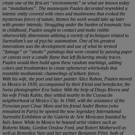
create one of the first art “environments” or what are known today
as “installations”. The mannequin Paalen decorated resembled a
totemic entity covered with vines and mushrooms that evoked the
mysterious forces of nature, themes his work would take up later
with greater intensity. Struggling under the burden of traumatic loss
in childhood, Paalen sought to contact and make visible
otherworldly dimensions utilizing a variety of techniques related to
Surrealism’s use of psychic automatism. One of his greatest
innovations was the development and use of what he termed
“fumage” or “smoke” paintings that were created by passing paper
or canvas over a candle flame that left flickering smoky traces.
Paalen would then build upon these random markings, adding
colors and brushstrokes to create ephemeral whirlwinds that
resemble mediumistic channelings of telluric forces.
With his wife, the poet and later painter Alice Rahon, Paalen moved
to Mexico in 1939, accompanied by their friend and benefactor, the
Swiss photographer Eva Sulzer. With the help of Diego Rivera and
his wife Frida Kahlo, they settled nearby in the Coyoacán
neighborhood of Mexico City. In 1940, with the assistance of the
Peruvian poet César Moro and his friend André Breton (who
remained in Paris) he opened the now legendary International
Surrealist Exhibition at the Galería de Arte Mexicano founded by
Inés Amor. While in Mexico he housed artist visitors such as
Roberto Matta, Gordon Onslow Ford, and Robert Motherwell as
well as Remedios Varo and her partner Benjamin Péret, both of