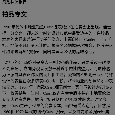
浏览状况报告
拍品专文
1990 年代的卡地亚铂金Crash腕表绝少在拍卖会上出现。佳士
得十分高兴，迎来这个时计设计典范中最受追捧的一件珍品。
本表的表盘未曾进行过任何修饰，上面印有「Cartier Paris」商
标，地位不凡且令人迷醉。藏家务必把握是次机会，以获得这
件越来越鲜见的腕表，同时是国际公认的品味象征。
卡地亚的Crash绝对是令人一见倾心的作品，只要看过一眼便
不会忘记 。它向旁观者发放一种近乎磁性的魅力，而这种魅
力正源自其真正伟大的设计和工艺；流畅的不规则形状和特殊
设计的表盘在众多腕表中别树一帜，将卡地亚的创意和才华表
露无遗。 1967 年，首款Crash腕表问世，其前卫设计为市场投
下一枚震撼弹。当时，Crash仅备有黄金版本并在卡地亚伦敦
专卖店独家发售，据信最初只制作了约 20 枚腕表。时至今
天，Crash生产了少量的变奏版本，当中最受欢迎的，自然是
1960和 1970 年代的初代Crash 腕表，以及当前铂金腕表所属