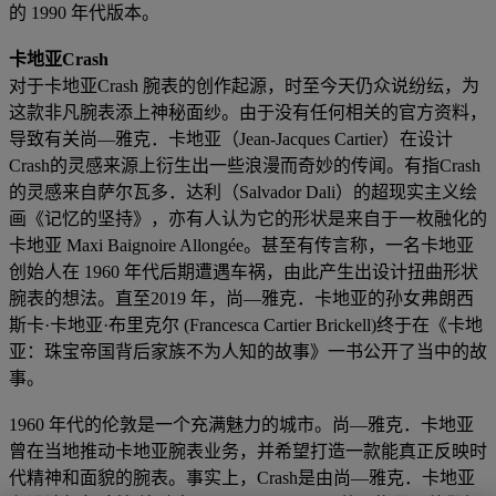
的 1990 年代版本。
卡地亚Crash
对于卡地亚Crash 腕表的创作起源，时至今天仍众说纷纭，为
这款非凡腕表添上神秘面纱。由于没有任何相关的官方资料，
导致有关尚—雅克．卡地亚（Jean-Jacques Cartier）在设计
Crash的灵感来源上衍生出一些浪漫而奇妙的传闻。有指Crash
的灵感来自萨尔瓦多．达利（Salvador Dali）的超现实主义绘
画《记忆的坚持》，亦有人认为它的形状是来自于一枚融化的
卡地亚 Maxi Baignoire Allongée。甚至有传言称，一名卡地亚
创始人在 1960 年代后期遭遇车祸，由此产生出设计扭曲形状
腕表的想法。直至2019 年，尚—雅克．卡地亚的孙女弗朗西
斯卡·卡地亚·布里克尔 (Francesca Cartier Brickell)终于在《卡地
亚：珠宝帝国背后家族不为人知的故事》一书公开了当中的故
事。
1960 年代的伦敦是一个充满魅力的城市。尚—雅克．卡地亚
曾在当地推动卡地亚腕表业务，并希望打造一款能真正反映时
代精神和面貌的腕表。事实上，Crash是由尚—雅克．卡地亚