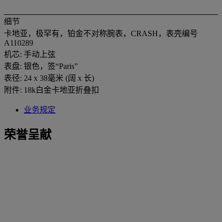
细节
卡地亚，极罕有，铂金不对称腕表，CRASH，表壳编号
A110289
机芯: 手动上弦
表盘: 银色，签“Paris”
表径: 24 x 38毫米 (阔 x 长)
附件: 18k白金卡地亚折叠扣
业务规定
荣誉呈献