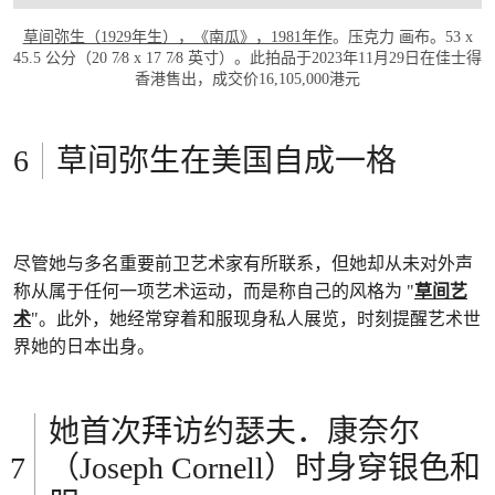
打开链接 HTTPS://WWW.CHRISTIES.COM/Z
草间弥生（1929年生），《南瓜》，1981年作
。压克力 画布。53 x
45.5 公分（20 7⁄8 x 17 7⁄8 英寸）。此拍品于2023年11月29日在佳士得
香港售出，成交价16,105,000港元
草间弥生在美国自成一格
尽管她与多名重要前卫艺术家有所联系，但她却从未对外声
称从属于任何一项艺术运动，而是称自己的风格为 "
草间艺
术
"。此外，她经常穿着和服现身私人展览，时刻提醒艺术世
界她的日本出身。
她首次拜访约瑟夫．康奈尔
（Joseph Cornell）时身穿银色和