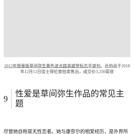
打开链接 HTTPS://WWW.CHRISTIES.COM/
2012年限量版草间弥生黄色波点路易威登标志手提包
。此拍品于2018
年12月12日佳士得伦敦拍卖售出，成交价3,250英镑
性爱是草间弥生作品的常见主
题
尽管她自称是无性恋者。她与康奈尔的相爱经历，是外界所