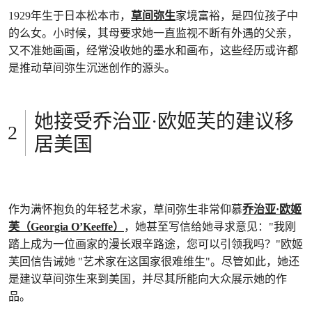
1929年生于日本松本市，
草间弥生
家境富裕，是四位孩子中
的么女。小时候，其母要求她一直监视不断有外遇的父亲，
又不准她画画，经常没收她的墨水和画布，这些经历或许都
是推动草间弥生沉迷创作的源头。
她接受乔治亚·欧姬芙的建议移
居美国
作为满怀抱负的年轻艺术家，草间弥生非常仰慕
乔治亚·欧姬
芙（Georgia O’Keeffe）
，她甚至写信给她寻求意见："我刚
踏上成为一位画家的漫长艰辛路途，您可以引领我吗？"欧姬
芙回信告诫她 "艺术家在这国家很难维生"。尽管如此，她还
是建议草间弥生来到美国，并尽其所能向大众展示她的作
品。