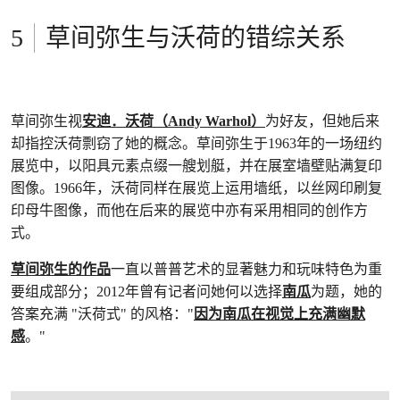
草间弥生与沃荷的错综关系
草间弥生视
安迪．沃荷（Andy Warhol）
为好友，但她后来
却指控沃荷剽窃了她的概念。草间弥生于1963年的一场纽约
展览中，以阳具元素点缀一艘划艇，并在展室墙壁贴满复印
图像。1966年，沃荷同样在展览上运用墙纸，以丝网印刷复
印母牛图像，而他在后来的展览中亦有采用相同的创作方
式。
草间弥生的作品
一直以普普艺术的显著魅力和玩味特色为重
要组成部分；2012年曾有记者问她何以选择
南瓜
为题，她的
答案充满 "沃荷式" 的风格："
因为南瓜在视觉上充满幽默
感
。"