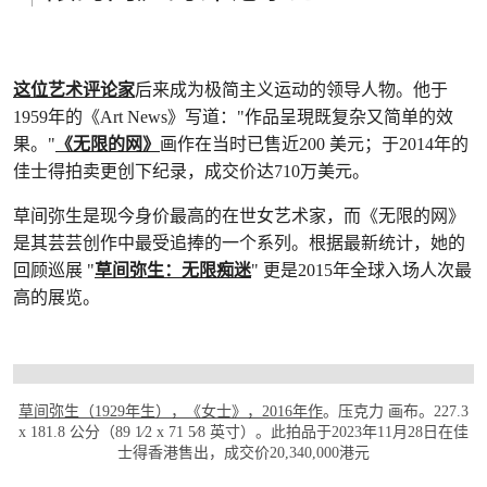
这位艺术评论家
后来成为极简主义运动的领导人物。他于
1959年的《Art News》写道："作品呈現既复杂又简单的效
果。"
《无限的网》
画作在当时已售近200 美元；于2014年的
佳士得拍卖更创下纪录，成交价达710万美元。
草间弥生是现今身价最高的在世女艺术家，而《无限的网》
是其芸芸创作中最受追捧的一个系列。根据最新统计，她的
回顾巡展 "
草间弥生：无限痴迷
" 更是2015年全球入场人次最
高的展览。
打开链接 HTTPS://WWW.CHRISTIES.COM/Z
草间弥生（1929年生），《女士》，2016年作
。压克力 画布。227.3
x 181.8 公分（89 1⁄2 x 71 5⁄8 英寸）。此拍品于2023年11月28日在佳
士得香港售出，成交价20,340,000港元