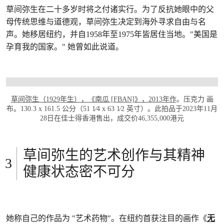
草间弥生在二十多岁时将之付诸实行。为了反抗她眼中的父
母传统思维与道德观，草间弥生决定到海外寻求自由与名
声。她移居纽约，并自1958年至1975年皆居住当地。"美国是
孕育我的国家。" 她曾如此说道。
打开链接 HTTPS://WWW.CHRISTIES.COM/Z
草间弥生（1929年生），《南瓜 [FBAN]》，2013年作
。压克力 画
布。130.3 x 161.5 公分（51 1⁄4 x 63 1⁄2 英寸）。此拍品于2023年11月
28日在佳士得香港售出，成交价46,355,000港元
草间弥生的艺术创作与其精神
健康状态密不可分
她称自己的作品为 "艺术药物"。在纽约首获注目的画作《
无