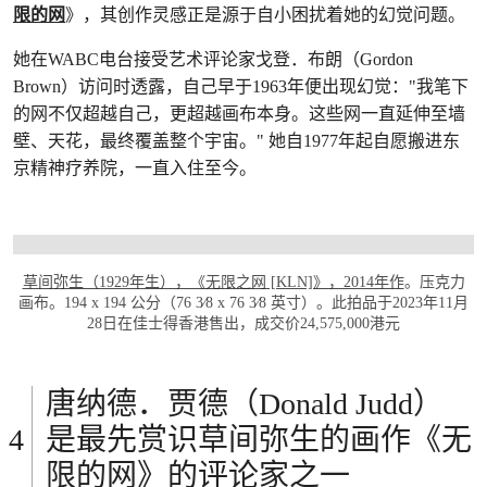
限的网
》，其创作灵感正是源于自小困扰着她的幻觉问题。
她在WABC电台接受艺术评论家戈登．布朗（Gordon
Brown）访问时透露，自己早于1963年便出现幻觉："我笔下
的网不仅超越自己，更超越画布本身。这些网一直延伸至墙
壁、天花，最终覆盖整个宇宙。" 她自1977年起自愿搬进东
京精神疗养院，一直入住至今。
打开链接 HTTPS://WWW.CHRISTIES.COM/Z
草间弥生（1929年生），《无限之网 [KLN]》，2014年作
。压克力
画布。194 x 194 公分（76 3⁄8 x 76 3⁄8 英寸）。此拍品于2023年11月
28日在佳士得香港售出，成交价24,575,000港元
唐纳德．贾德（Donald Judd）
是最先赏识草间弥生的画作《无
限的网》的评论家之一