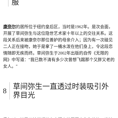
服
康奈尔
的居所位于纽约皇后区，当时是1962年。是次会面，
开展了草间弥生与这位隐世艺术家十年以上的交往关系。这
段关系后来被康奈尔那位善妒的母亲介入；因为有一次碰见
二人正在接吻，她于是拿了一桶水泼在他们身上，令这段恋
情随即无疾而终。草间弥生于2002年出版的自传《无限的
网》中写道："我已数不清有多少次曾想飞踢那个又胖又老的
女人。"
草间弥生一直透过时装吸引外
界目光