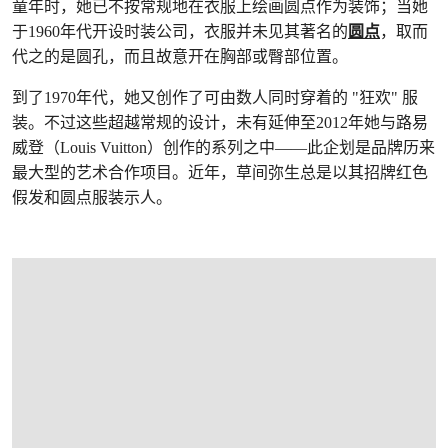
童年时，她已不按常规地在衣服上绘画圆点作为装饰；当她
于1960年代开设时装公司，衣服并未见其著名的
圆点
，取而
代之的是圆孔，而且故意开在胸部或臀部位置。
到了1970年代，她又创作了可由数人同时穿着的 "狂欢" 服
装。不过这些超越常规的设计，未有延伸至2012年她与路易
威登（Louis Vuitton）创作的系列之中——此企划是品牌历来
最大型的艺术合作项目。近年，草间弥生总是以其招牌红色
假发和圆点服装示人。