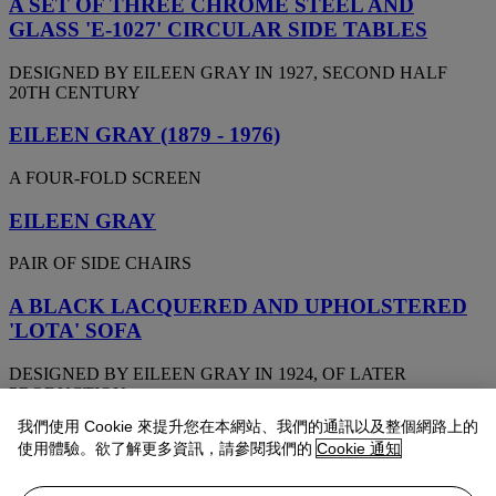
A SET OF THREE CHROME STEEL AND
GLASS 'E-1027' CIRCULAR SIDE TABLES
DESIGNED BY EILEEN GRAY IN 1927, SECOND HALF
20TH CENTURY
EILEEN GRAY (1879 - 1976)
A FOUR-FOLD SCREEN
EILEEN GRAY
PAIR OF SIDE CHAIRS
A BLACK LACQUERED AND UPHOLSTERED
'LOTA' SOFA
DESIGNED BY EILEEN GRAY IN 1924, OF LATER
PRODUCTION
我們使用 Cookie 來提升您在本網站、我們的通訊以及整個網路上的
A BLACK LACQUERED AND UPHOLSTERED
使用體驗。欲了解更多資訊，請參閱我們的
Cookie 通知
'LOTA' SOFA,